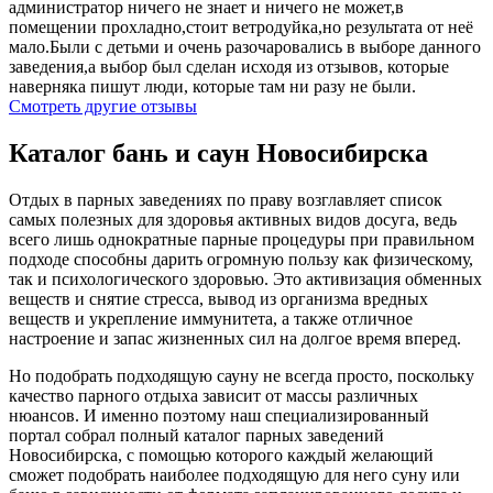
администратор ничего не знает и ничего не может,в
помещении прохладно,стоит ветродуйка,но результата от неё
мало.Были с детьми и очень разочаровались в выборе данного
заведения,а выбор был сделан исходя из отзывов, которые
наверняка пишут люди, которые там ни разу не были.
Смотреть другие отзывы
Каталог бань и саун Новосибирска
Отдых в парных заведениях по праву возглавляет список
самых полезных для здоровья активных видов досуга, ведь
всего лишь однократные парные процедуры при правильном
подходе способны дарить огромную пользу как физическому,
так и психологического здоровью. Это активизация обменных
веществ и снятие стресса, вывод из организма вредных
веществ и укрепление иммунитета, а также отличное
настроение и запас жизненных сил на долгое время вперед.
Но подобрать подходящую сауну не всегда просто, поскольку
качество парного отдыха зависит от массы различных
нюансов. И именно поэтому наш специализированный
портал собрал полный каталог парных заведений
Новосибирска, с помощью которого каждый желающий
сможет подобрать наиболее подходящую для него суну или