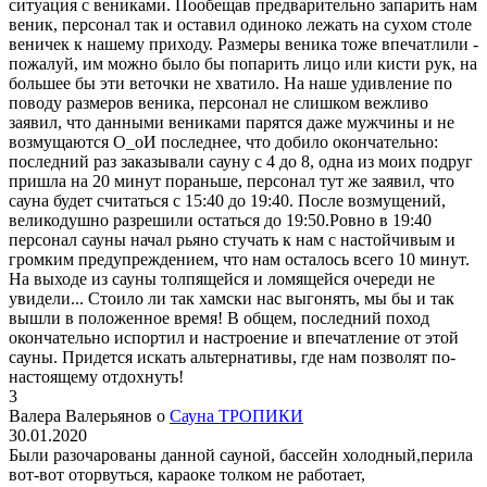
ситуация с вениками. Пообещав предварительно запарить нам
веник, персонал так и оставил одиноко лежать на сухом столе
веничек к нашему приходу. Размеры веника тоже впечатлили -
пожалуй, им можно было бы попарить лицо или кисти рук, на
большее бы эти веточки не хватило. На наше удивление по
поводу размеров веника, персонал не слишком вежливо
заявил, что данными вениками парятся даже мужчины и не
возмущаются О_оИ последнее, что добило окончательно:
последний раз заказывали сауну с 4 до 8, одна из моих подруг
пришла на 20 минут пораньше, персонал тут же заявил, что
сауна будет считаться с 15:40 до 19:40. После возмущений,
великодушно разрешили остаться до 19:50.Ровно в 19:40
персонал сауны начал рьяно стучать к нам с настойчивым и
громким предупреждением, что нам осталось всего 10 минут.
На выходе из сауны толпящейся и ломящейся очереди не
увидели... Стоило ли так хамски нас выгонять, мы бы и так
вышли в положенное время! В общем, последний поход
окончательно испортил и настроение и впечатление от этой
сауны. Придется искать альтернативы, где нам позволят по-
настоящему отдохнуть!
3
Валера Валерьянов о
Сауна ТРОПИКИ
30.01.2020
Были разочарованы данной сауной, бассейн холодный,перила
вот-вот оторвуться, караоке толком не работает,