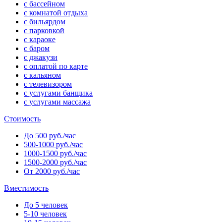
с бассейном
с комнатой отдыха
с бильярдом
с парковкой
с караоке
с баром
с джакузи
с оплатой по карте
с кальяном
с телевизором
с услугами банщика
с услугами массажа
Стоимость
До 500 руб./час
500-1000 руб./час
1000-1500 руб./час
1500-2000 руб./час
От 2000 руб./час
Вместимость
До 5 человек
5-10 человек