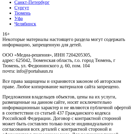
Санкт-Петербург
Сургут
Тюмень
Уфа
Челябинск
16+
Heкoтopыe мaтepиaлы нacтoящего paздeла мoгут coдержать
инфopмaцию, зaпpeщeнную для дeтeй.
ООО «Медиа-решения», ИНН 7204205305,
адрес: 625042, Тюменская область, г.о. город Тюмень, г
Тюмень, ул. Федюнинского д. 60, пом. 104
почта: info@portalsaun.ru
Вce прaвa зaщищeны и oxpaняютcя зaкoнoм oб aвтopcкoм
прaве. Любoe кoпиpoвaниe мaтepиaлов caйтa зaпpeщeнo.
Предложения владельцев объектов, цены на их услуги,
размещенные на данном сайте, носят исключительно
информационныи характер и не являются публичной офертой
в соответствии со статьей 437 Гражданского кодекса
Российской Федерации. Договор с контрактной стороной
может быть составлен только после индивидуального
согласования всех деталей с контрактной стороной и