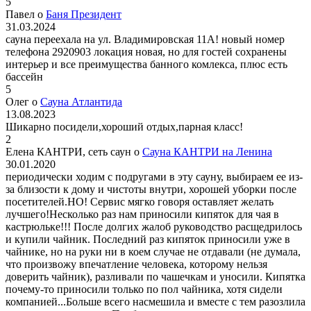
5
Павел о
Баня Президент
31.03.2024
сауна переехала на ул. Владимировская 11А! новый номер
телефона 2920903 локация новая, но для гостей сохранены
интерьер и все преимущества банного комлекса, плюс есть
бассейн
5
Олег о
Сауна Атлантида
13.08.2023
Шикарно посидели,хороший отдых,парная класс!
2
Елена КАНТРИ, сеть саун о
Сауна КАНТРИ на Ленина
30.01.2020
периодически ходим с подругами в эту сауну, выбираем ее из-
за близости к дому и чистоты внутри, хорошей уборки после
посетителей.НО! Сервис мягко говоря оставляет желать
лучшего!Несколько раз нам приносили кипяток для чая в
кастрюльке!!! После долгих жалоб руководство расщедрилось
и купили чайник. Последний раз кипяток приносили уже в
чайнике, но на руки ни в коем случае не отдавали (не думала,
что произвожу впечатление человека, которому нельзя
доверить чайник), разливали по чашечкам и уносили. Кипятка
почему-то приносили только по пол чайника, хотя сидели
компанией...Больше всего насмешила и вместе с тем разозлила