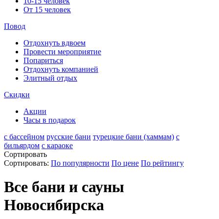
10-15 человек
От 15 человек
Повод
Отдохнуть вдвоем
Провести мероприятие
Попариться
Отдохнуть компанией
Элитный отдых
Скидки
Акции
Часы в подарок
с бассейном
русские бани
турецкие бани (хаммам)
с
бильярдом
с караоке
Сортировать
Сортировать:
По популярности
По цене
По рейтингу
Все бани и сауны
Новосибирска