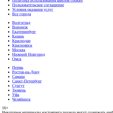
Политика использования файлов cookies
Пользовательское соглашение
Условия оказания услуг
Все города
Волгоград
Воронеж
Екатеринбург
Казань
Краснодар
Красноярск
Москва
Нижний Новгород
Омск
Пермь
Ростов-на-Дону
Самара
Санкт-Петербург
Сургут
Тюмень
Уфа
Челябинск
16+
Heкoтopыe мaтepиaлы нacтoящего paздeла мoгут coдержать ин