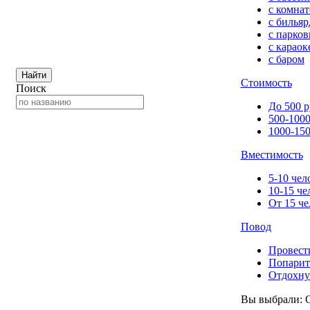
с комна
с билья
с парков
с караок
с баром
Найти
Стоимость
Поиск
До 500 р
500-1000
1000-150
Вместимость
5-10 чел
10-15 че
От 15 че
Повод
Провест
Попарит
Отдохну
Вы выбрали: