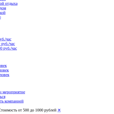
той отдыха
рдом
кой
е
уб./час
 руб./час
0 руб./час
овек
ловек
ловек
и мероприятие
ься
ть компанией
Стоимость от 500 до 1000 рублей
✕