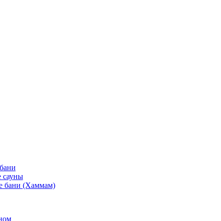
 бани
 сауны
е бани (Хаммам)
ном