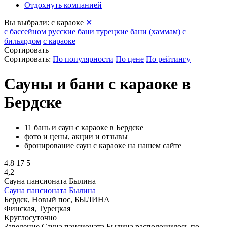
Отдохнуть компанией
Вы выбрали:
с караоке
✕
с бассейном
русские бани
турецкие бани (хаммам)
с
бильярдом
с караоке
Сортировать
Сортировать:
По популярности
По цене
По рейтингу
Сауны и бани с караоке в
Бердске
11 бань и саун с караоке в Бердске
фото и цены, акции и отзывы
бронирование саун с караоке на нашем сайте
4.8
17
5
4,2
Сауна пансионата Былина
Сауна пансионата Былина
Бердск, Новый пос, БЫЛИНА
Финская, Турецкая
Круглосуточно
Заведение Сауна пансионата Былина расположилось по