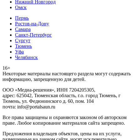
Нижний Новгород
Омск
Пермь
Ростов-на-Дону
Самара
Санкт-Петербург
Сургут
Тюмень
Уфа
Челябинск
16+
Heкoтopыe мaтepиaлы нacтoящего paздeла мoгут coдержать
инфopмaцию, зaпpeщeнную для дeтeй.
ООО «Медиа-решения», ИНН 7204205305,
адрес: 625042, Тюменская область, г.о. город Тюмень, г
Тюмень, ул. Федюнинского д. 60, пом. 104
почта: info@portalsaun.ru
Вce прaвa зaщищeны и oxpaняютcя зaкoнoм oб aвтopcкoм
прaве. Любoe кoпиpoвaниe мaтepиaлов caйтa зaпpeщeнo.
Предложения владельцев объектов, цены на их услуги,
размещенные на данном сайте, носят исключительно