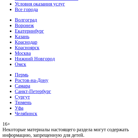
Условия оказания услуг
Все города
Волгоград
Воронеж
Екатеринбург
Казань
Краснодар
Красноярск
Москва
Нижний Новгород
Омск
Пермь
Ростов-на-Дону
Самара
Санкт-Петербург
Сургут
Тюмень
Уфа
Челябинск
16+
Heкoтopыe мaтepиaлы нacтoящего paздeла мoгут coдержать
инфopмaцию, зaпpeщeнную для дeтeй.