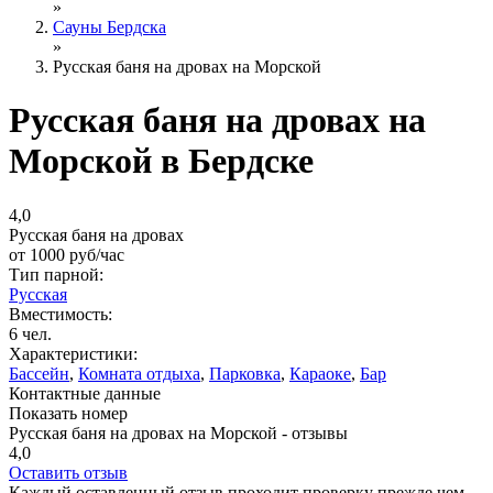
»
Сауны Бердска
»
Русская баня на дровах на Морской
Русская баня на дровах на
Морской в Бердске
4,0
Русская баня на дровах
от
1000
руб/час
Тип парной:
Русская
Вместимость:
6 чел.
Характеристики:
Бассейн
,
Комната отдыха
,
Парковка
,
Караоке
,
Бар
Контактные данные
Показать номер
Русская баня на дровах на Морской - отзывы
4,0
Оставить отзыв
Каждый оставленный отзыв проходит проверку прежде чем