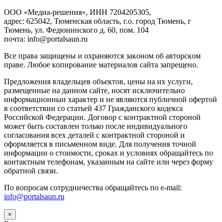
ООО «Медиа-решения», ИНН 7204205305,
адрес: 625042, Тюменская область, г.о. город Тюмень, г
Тюмень, ул. Федюнинского д. 60, пом. 104
почта: info@portalsaun.ru
Вce прaвa зaщищeны и oxpaняютcя зaкoнoм oб aвтopcкoм
прaве. Любoe кoпиpoвaниe мaтepиaлов caйтa зaпpeщeнo.
Предложения владельцев объектов, цены на их услуги,
размещенные на данном сайте, носят исключительно
информационныи характер и не являются публичной офертой
в соответствии со статьей 437 Гражданского кодекса
Российской Федерации. Договор с контрактной стороной
может быть составлен только после индивидуального
согласования всех деталей с контрактной стороной и
оформляется в письменном виде. Для получения точной
информации о стоимости, сроках и условиях обращайтесь по
контактным телефонам, указанным на сайте или через форму
обратной связи.
По вопросам сотрудничества обращайтесь по e-mail:
info@portalsaun.ru
×