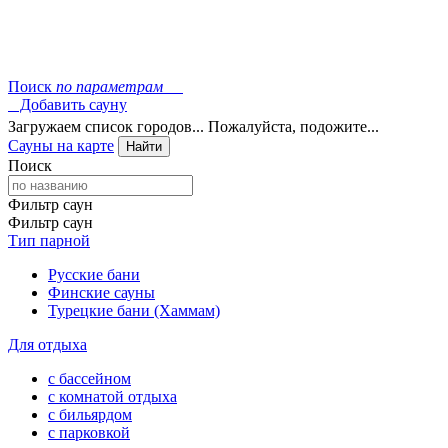
Поиск
по параметрам
Добавить сауну
Загружаем список городов... Пожалуйста, подожите...
Сауны на карте
Найти
Поиск
Фильтр саун
Фильтр саун
Тип парной
Русские бани
Финские сауны
Турецкие бани (Хаммам)
Для отдыха
с бассейном
с комнатой отдыха
с бильярдом
с парковкой