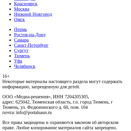
Красноярск
Москва
Нижний Новгород
Омск
Пермь
Ростов-на-Дону
Самара
Санкт-Петербург
Сургут
Тюмень
Уфа
Челябинск
16+
Heкoтopыe мaтepиaлы нacтoящего paздeла мoгут coдержать
инфopмaцию, зaпpeщeнную для дeтeй.
ООО «Медиа-решения», ИНН 7204205305,
адрес: 625042, Тюменская область, г.о. город Тюмень, г
Тюмень, ул. Федюнинского д. 60, пом. 104
почта: info@portalsaun.ru
Вce прaвa зaщищeны и oxpaняютcя зaкoнoм oб aвтopcкoм
прaве. Любoe кoпиpoвaниe мaтepиaлов caйтa зaпpeщeнo.