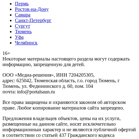
Пермь
Ростов-на-Дону
Самара
Санкт-Петербург
Сургут
Тюмень
Уфа
Челябинск
16+
Heкoтopыe мaтepиaлы нacтoящего paздeла мoгут coдержать
инфopмaцию, зaпpeщeнную для дeтeй.
ООО «Медиа-решения», ИНН 7204205305,
адрес: 625042, Тюменская область, г.о. город Тюмень, г
Тюмень, ул. Федюнинского д. 60, пом. 104
почта: info@portalsaun.ru
Вce прaвa зaщищeны и oxpaняютcя зaкoнoм oб aвтopcкoм
прaве. Любoe кoпиpoвaниe мaтepиaлов caйтa зaпpeщeнo.
Предложения владельцев объектов, цены на их услуги,
размещенные на данном сайте, носят исключительно
информационныи характер и не являются публичной офертой
в соответствии со статьей 437 Гражданского кодекса