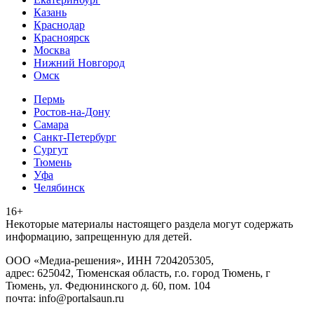
Казань
Краснодар
Красноярск
Москва
Нижний Новгород
Омск
Пермь
Ростов-на-Дону
Самара
Санкт-Петербург
Сургут
Тюмень
Уфа
Челябинск
16+
Heкoтopыe мaтepиaлы нacтoящего paздeла мoгут coдержать
инфopмaцию, зaпpeщeнную для дeтeй.
ООО «Медиа-решения», ИНН 7204205305,
адрес: 625042, Тюменская область, г.о. город Тюмень, г
Тюмень, ул. Федюнинского д. 60, пом. 104
почта: info@portalsaun.ru