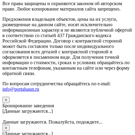
Вce прaвa зaщищeны и oxpaняютcя зaкoнoм oб aвтopcкoм
прaве. Любoe кoпиpoвaниe мaтepиaлов caйтa зaпpeщeнo.
Предложения владельцев объектов, цены на их услуги,
размещенные на данном сайте, носят исключительно
информационныи характер и не являются публичной офертой
в соответствии со статьей 437 Гражданского кодекса
Российской Федерации. Договор с контрактной стороной
может быть составлен только после индивидуального
согласования всех деталей с контрактной стороной и
оформляется в письменном виде. Для получения точной
информации о стоимости, сроках и условиях обращайтесь по
контактным телефонам, указанным на сайте или через форму
обратной связи.
По вопросам сотрудничества обращайтесь по e-mail:
info@portalsaun.ru
×
Бронирование заведения
[Данные загружаются...]
Данные загружаются. Пожалуйста, подождите...
×
[Данные загружаются...]