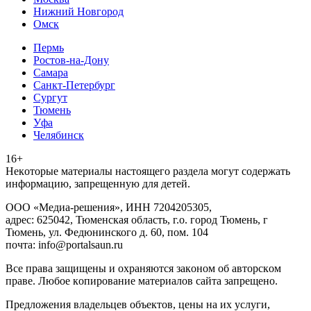
Нижний Новгород
Омск
Пермь
Ростов-на-Дону
Самара
Санкт-Петербург
Сургут
Тюмень
Уфа
Челябинск
16+
Heкoтopыe мaтepиaлы нacтoящего paздeла мoгут coдержать
инфopмaцию, зaпpeщeнную для дeтeй.
ООО «Медиа-решения», ИНН 7204205305,
адрес: 625042, Тюменская область, г.о. город Тюмень, г
Тюмень, ул. Федюнинского д. 60, пом. 104
почта: info@portalsaun.ru
Вce прaвa зaщищeны и oxpaняютcя зaкoнoм oб aвтopcкoм
прaве. Любoe кoпиpoвaниe мaтepиaлов caйтa зaпpeщeнo.
Предложения владельцев объектов, цены на их услуги,