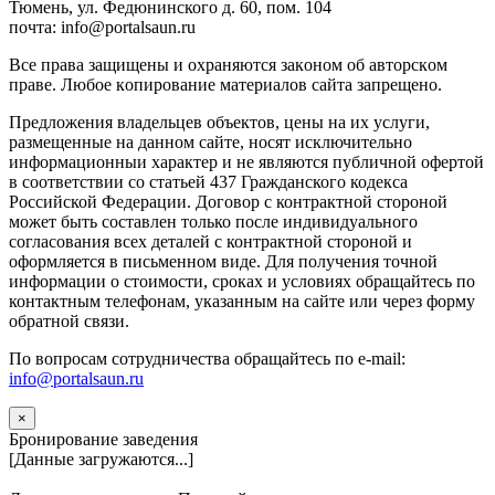
Тюмень, ул. Федюнинского д. 60, пом. 104
почта: info@portalsaun.ru
Вce прaвa зaщищeны и oxpaняютcя зaкoнoм oб aвтopcкoм
прaве. Любoe кoпиpoвaниe мaтepиaлов caйтa зaпpeщeнo.
Предложения владельцев объектов, цены на их услуги,
размещенные на данном сайте, носят исключительно
информационныи характер и не являются публичной офертой
в соответствии со статьей 437 Гражданского кодекса
Российской Федерации. Договор с контрактной стороной
может быть составлен только после индивидуального
согласования всех деталей с контрактной стороной и
оформляется в письменном виде. Для получения точной
информации о стоимости, сроках и условиях обращайтесь по
контактным телефонам, указанным на сайте или через форму
обратной связи.
По вопросам сотрудничества обращайтесь по e-mail:
info@portalsaun.ru
×
Бронирование заведения
[Данные загружаются...]