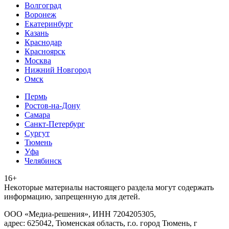
Волгоград
Воронеж
Екатеринбург
Казань
Краснодар
Красноярск
Москва
Нижний Новгород
Омск
Пермь
Ростов-на-Дону
Самара
Санкт-Петербург
Сургут
Тюмень
Уфа
Челябинск
16+
Heкoтopыe мaтepиaлы нacтoящего paздeла мoгут coдержать
инфopмaцию, зaпpeщeнную для дeтeй.
ООО «Медиа-решения», ИНН 7204205305,
адрес: 625042, Тюменская область, г.о. город Тюмень, г