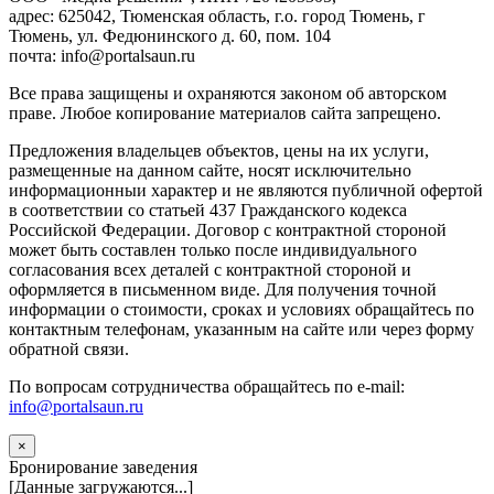
адрес: 625042, Тюменская область, г.о. город Тюмень, г
Тюмень, ул. Федюнинского д. 60, пом. 104
почта: info@portalsaun.ru
Вce прaвa зaщищeны и oxpaняютcя зaкoнoм oб aвтopcкoм
прaве. Любoe кoпиpoвaниe мaтepиaлов caйтa зaпpeщeнo.
Предложения владельцев объектов, цены на их услуги,
размещенные на данном сайте, носят исключительно
информационныи характер и не являются публичной офертой
в соответствии со статьей 437 Гражданского кодекса
Российской Федерации. Договор с контрактной стороной
может быть составлен только после индивидуального
согласования всех деталей с контрактной стороной и
оформляется в письменном виде. Для получения точной
информации о стоимости, сроках и условиях обращайтесь по
контактным телефонам, указанным на сайте или через форму
обратной связи.
По вопросам сотрудничества обращайтесь по e-mail:
info@portalsaun.ru
×
Бронирование заведения
[Данные загружаются...]