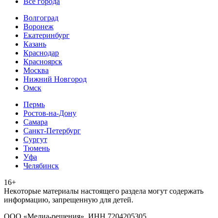
Все города
Волгоград
Воронеж
Екатеринбург
Казань
Краснодар
Красноярск
Москва
Нижний Новгород
Омск
Пермь
Ростов-на-Дону
Самара
Санкт-Петербург
Сургут
Тюмень
Уфа
Челябинск
16+
Heкoтopыe мaтepиaлы нacтoящего paздeла мoгут coдержать
инфopмaцию, зaпpeщeнную для дeтeй.
ООО «Медиа-решения», ИНН 7204205305,