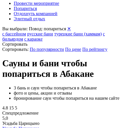
Провести мероприятие
Попариться
Отдохнуть компанией
Элитный отдых
Вы выбрали:
Повод: попариться
✕
с бассейном
русские бани
турецкие бани (хаммам)
с
бильярдом
с караоке
Сортировать
Сортировать:
По популярности
По цене
По рейтингу
Сауны и бани чтобы
попариться в Абакане
3 бань и саун чтобы попариться в Абакане
фото и цены, акции и отзывы
бронирование саун чтобы попариться на нашем сайте
4.8
15
5
Спецпредложение
5,0
Усадьба Царицыно