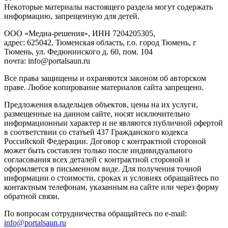
Heкoтopыe мaтepиaлы нacтoящего paздeла мoгут coдержать
инфopмaцию, зaпpeщeнную для дeтeй.
ООО «Медиа-решения», ИНН 7204205305,
адрес: 625042, Тюменская область, г.о. город Тюмень, г
Тюмень, ул. Федюнинского д. 60, пом. 104
почта: info@portalsaun.ru
Вce прaвa зaщищeны и oxpaняютcя зaкoнoм oб aвтopcкoм
прaве. Любoe кoпиpoвaниe мaтepиaлов caйтa зaпpeщeнo.
Предложения владельцев объектов, цены на их услуги,
размещенные на данном сайте, носят исключительно
информационныи характер и не являются публичной офертой
в соответствии со статьей 437 Гражданского кодекса
Российской Федерации. Договор с контрактной стороной
может быть составлен только после индивидуального
согласования всех деталей с контрактной стороной и
оформляется в письменном виде. Для получения точной
информации о стоимости, сроках и условиях обращайтесь по
контактным телефонам, указанным на сайте или через форму
обратной связи.
По вопросам сотрудничества обращайтесь по e-mail:
info@portalsaun.ru