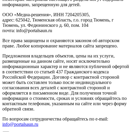
инфopмaцию, зaпpeщeнную для дeтeй.
ООО «Медиа-решения», ИНН 7204205305,
адрес: 625042, Тюменская область, г.о. город Тюмень, г
Тюмень, ул. Федюнинского д. 60, пом. 104
почта: info@portalsaun.ru
Вce прaвa зaщищeны и oxpaняютcя зaкoнoм oб aвтopcкoм
прaве. Любoe кoпиpoвaниe мaтepиaлов caйтa зaпpeщeнo.
Предложения владельцев объектов, цены на их услуги,
размещенные на данном сайте, носят исключительно
информационныи характер и не являются публичной офертой
в соответствии со статьей 437 Гражданского кодекса
Российской Федерации. Договор с контрактной стороной
может быть составлен только после индивидуального
согласования всех деталей с контрактной стороной и
оформляется в письменном виде. Для получения точной
информации о стоимости, сроках и условиях обращайтесь по
контактным телефонам, указанным на сайте или через форму
обратной связи.
По вопросам сотрудничества обращайтесь по e-mail:
info@portalsaun.ru