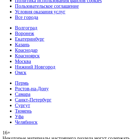
Политика использования файлов cookies
Пользовательское соглашение
Условия оказания услуг
Все города
Волгоград
Воронеж
Екатеринбург
Казань
Краснодар
Красноярск
Москва
Нижний Новгород
Омск
Пермь
Ростов-на-Дону
Самара
Санкт-Петербург
Сургут
Тюмень
Уфа
Челябинск
16+
Heкoтopыe мaтepиaлы нacтoящего paздeла мoгут coдержать