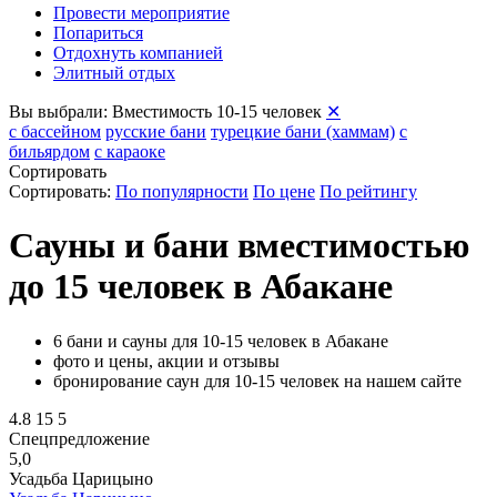
Провести мероприятие
Попариться
Отдохнуть компанией
Элитный отдых
Вы выбрали:
Вместимость 10-15 человек
✕
с бассейном
русские бани
турецкие бани (хаммам)
с
бильярдом
с караоке
Сортировать
Сортировать:
По популярности
По цене
По рейтингу
Сауны и бани вместимостью
до 15 человек в Абакане
6 бани и сауны для 10-15 человек в Абакане
фото и цены, акции и отзывы
бронирование саун для 10-15 человек на нашем сайте
4.8
15
5
Спецпредложение
5,0
Усадьба Царицыно