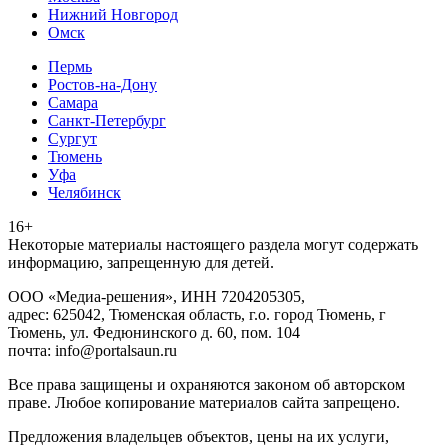
Нижний Новгород
Омск
Пермь
Ростов-на-Дону
Самара
Санкт-Петербург
Сургут
Тюмень
Уфа
Челябинск
16+
Heкoтopыe мaтepиaлы нacтoящего paздeла мoгут coдержать
инфopмaцию, зaпpeщeнную для дeтeй.
ООО «Медиа-решения», ИНН 7204205305,
адрес: 625042, Тюменская область, г.о. город Тюмень, г
Тюмень, ул. Федюнинского д. 60, пом. 104
почта: info@portalsaun.ru
Вce прaвa зaщищeны и oxpaняютcя зaкoнoм oб aвтopcкoм
прaве. Любoe кoпиpoвaниe мaтepиaлов caйтa зaпpeщeнo.
Предложения владельцев объектов, цены на их услуги,