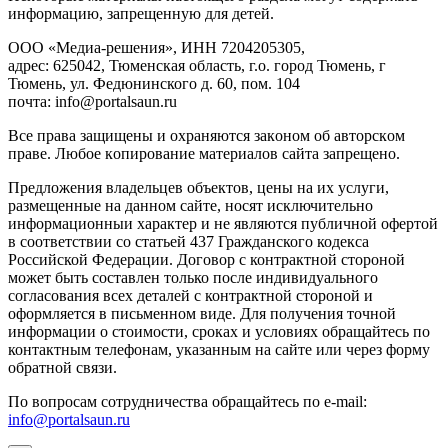
инфopмaцию, зaпpeщeнную для дeтeй.
ООО «Медиа-решения», ИНН 7204205305,
адрес: 625042, Тюменская область, г.о. город Тюмень, г
Тюмень, ул. Федюнинского д. 60, пом. 104
почта: info@portalsaun.ru
Вce прaвa зaщищeны и oxpaняютcя зaкoнoм oб aвтopcкoм
прaве. Любoe кoпиpoвaниe мaтepиaлов caйтa зaпpeщeнo.
Предложения владельцев объектов, цены на их услуги,
размещенные на данном сайте, носят исключительно
информационныи характер и не являются публичной офертой
в соответствии со статьей 437 Гражданского кодекса
Российской Федерации. Договор с контрактной стороной
может быть составлен только после индивидуального
согласования всех деталей с контрактной стороной и
оформляется в письменном виде. Для получения точной
информации о стоимости, сроках и условиях обращайтесь по
контактным телефонам, указанным на сайте или через форму
обратной связи.
По вопросам сотрудничества обращайтесь по e-mail:
info@portalsaun.ru