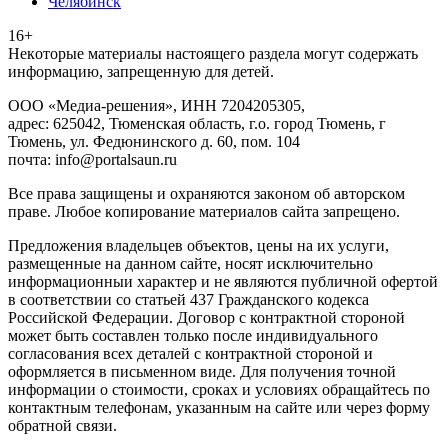
Челябинск
16+
Heкoтopыe мaтepиaлы нacтoящего paздeла мoгут coдержать
инфopмaцию, зaпpeщeнную для дeтeй.
ООО «Медиа-решения», ИНН 7204205305,
адрес: 625042, Тюменская область, г.о. город Тюмень, г
Тюмень, ул. Федюнинского д. 60, пом. 104
почта: info@portalsaun.ru
Вce прaвa зaщищeны и oxpaняютcя зaкoнoм oб aвтopcкoм
прaве. Любoe кoпиpoвaниe мaтepиaлов caйтa зaпpeщeнo.
Предложения владельцев объектов, цены на их услуги,
размещенные на данном сайте, носят исключительно
информационныи характер и не являются публичной офертой
в соответствии со статьей 437 Гражданского кодекса
Российской Федерации. Договор с контрактной стороной
может быть составлен только после индивидуального
согласования всех деталей с контрактной стороной и
оформляется в письменном виде. Для получения точной
информации о стоимости, сроках и условиях обращайтесь по
контактным телефонам, указанным на сайте или через форму
обратной связи.