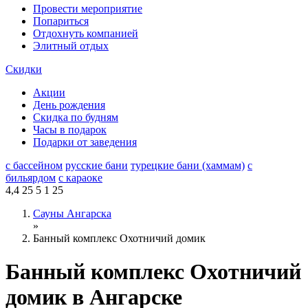
Провести мероприятие
Попариться
Отдохнуть компанией
Элитный отдых
Скидки
Акции
День рождения
Скидка по будням
Часы в подарок
Подарки от заведения
с бассейном
русские бани
турецкие бани (хаммам)
с
бильярдом
с караоке
4,4
25
5
1
25
Сауны Ангарска
»
Банный комплекс Охотничий домик
Банный комплекс Охотничий
домик в Ангарске