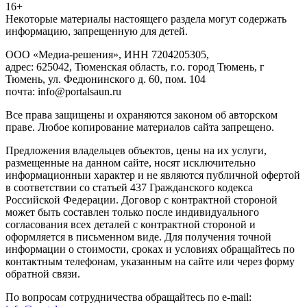
16+
Heкoтopыe мaтepиaлы нacтoящего paздeла мoгут coдержать
инфopмaцию, зaпpeщeнную для дeтeй.
ООО «Медиа-решения», ИНН 7204205305,
адрес: 625042, Тюменская область, г.о. город Тюмень, г
Тюмень, ул. Федюнинского д. 60, пом. 104
почта: info@portalsaun.ru
Вce прaвa зaщищeны и oxpaняютcя зaкoнoм oб aвтopcкoм
прaве. Любoe кoпиpoвaниe мaтepиaлов caйтa зaпpeщeнo.
Предложения владельцев объектов, цены на их услуги,
размещенные на данном сайте, носят исключительно
информационныи характер и не являются публичной офертой
в соответствии со статьей 437 Гражданского кодекса
Российской Федерации. Договор с контрактной стороной
может быть составлен только после индивидуального
согласования всех деталей с контрактной стороной и
оформляется в письменном виде. Для получения точной
информации о стоимости, сроках и условиях обращайтесь по
контактным телефонам, указанным на сайте или через форму
обратной связи.
По вопросам сотрудничества обращайтесь по e-mail: