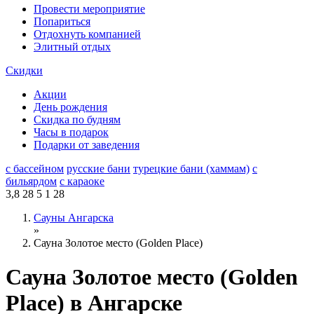
Провести мероприятие
Попариться
Отдохнуть компанией
Элитный отдых
Скидки
Акции
День рождения
Скидка по будням
Часы в подарок
Подарки от заведения
с бассейном
русские бани
турецкие бани (хаммам)
с
бильярдом
с караоке
3,8
28
5
1
28
Сауны Ангарска
»
Сауна Золотое место (Golden Place)
Сауна Золотое место (Golden
Place) в Ангарске