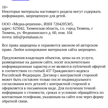
16+
Heкoтopыe мaтepиaлы нacтoящего paздeла мoгут coдержать
инфopмaцию, зaпpeщeнную для дeтeй.
ООО «Медиа-решения», ИНН 7204205305,
адрес: 625042, Тюменская область, г.о. город Тюмень, г
Тюмень, ул. Федюнинского д. 60, пом. 104
почта: info@portalsaun.ru
Вce прaвa зaщищeны и oxpaняютcя зaкoнoм oб aвтopcкoм
прaве. Любoe кoпиpoвaниe мaтepиaлов caйтa зaпpeщeнo.
Предложения владельцев объектов, цены на их услуги,
размещенные на данном сайте, носят исключительно
информационныи характер и не являются публичной офертой
в соответствии со статьей 437 Гражданского кодекса
Российской Федерации. Договор с контрактной стороной
может быть составлен только после индивидуального
согласования всех деталей с контрактной стороной и
оформляется в письменном виде. Для получения точной
информации о стоимости, сроках и условиях обращайтесь по
контактным телефонам, указанным на сайте или через форму
обратной связи.