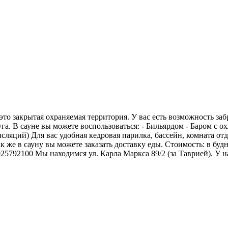
то закрытая охраняемая территория. У вас есть возможность заб
га. В сауне вы можете воспользоваться: - Бильярдом - Баром с 
ций) Для вас удобная кедровая парилка, бассейн, комната отды
е в сауну вы можете заказать доставку еды. Стоимость: в будни с
25792100 Мы находимся ул. Карла Маркса 89/2 (за Таврией). У на