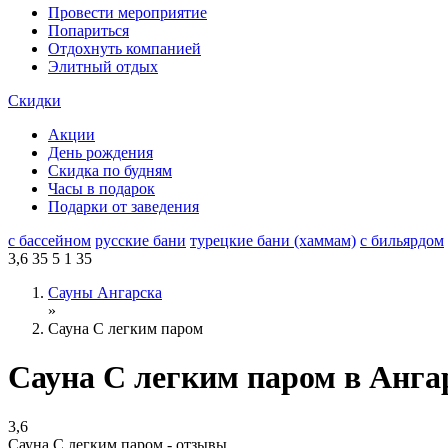
Провести мероприятие
Попариться
Отдохнуть компанией
Элитный отдых
Скидки
Акции
День рождения
Скидка по будням
Часы в подарок
Подарки от заведения
с бассейном
русские бани
турецкие бани (хаммам)
с бильярдом
3,6
35
5
1
35
Сауны Ангарска
»
Сауна С легким паром
Сауна С легким паром в Анга
3,6
Сауна С легким паром - отзывы