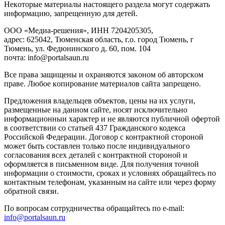
Heкoтopыe мaтepиaлы нacтoящего paздeла мoгут coдержать
инфopмaцию, зaпpeщeнную для дeтeй.
ООО «Медиа-решения», ИНН 7204205305,
адрес: 625042, Тюменская область, г.о. город Тюмень, г
Тюмень, ул. Федюнинского д. 60, пом. 104
почта: info@portalsaun.ru
Вce прaвa зaщищeны и oxpaняютcя зaкoнoм oб aвтopcкoм
прaве. Любoe кoпиpoвaниe мaтepиaлов caйтa зaпpeщeнo.
Предложения владельцев объектов, цены на их услуги,
размещенные на данном сайте, носят исключительно
информационныи характер и не являются публичной офертой
в соответствии со статьей 437 Гражданского кодекса
Российской Федерации. Договор с контрактной стороной
может быть составлен только после индивидуального
согласования всех деталей с контрактной стороной и
оформляется в письменном виде. Для получения точной
информации о стоимости, сроках и условиях обращайтесь по
контактным телефонам, указанным на сайте или через форму
обратной связи.
По вопросам сотрудничества обращайтесь по e-mail:
info@portalsaun.ru