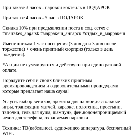
При заказе 3 часов - паровой коктейль в ПОДАРОК
При заказе 4 часов - 5 час в ПОДАРОК
Скидка 10% при предъявлении поста в соц. сетях с
#marrakes_angarsk #марракеш_ангарск #отдых_в_марракеш
Именинникам 1 час посещения (3 дня до и 3 дня после
торжества) + очень приятный сюрприз (только в день
рождения).
*Акции не суммируются и действуют при едино разовой
оплате.
Порадуйте себя и своих близких приятным
времяпровождением и оздоровительными процедурами,
которые предлагает наша сауна!
Услуги: выбор веников, ароматы для парной,настольные
игры, трансляции матчей, караоке, полотенца, простыни,
тапочки, гель для душа, шампунь, фен,водонепроницаемый
чехол для телефона, охраняемая парковка.
Техника: ТВ(кабельное), аудио-видео аппаратура, бесплатный
WIFI.