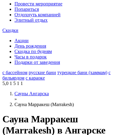
Провести мероприятие
Попариться
Отдохнуть компанией
Элитный отдых
Скидки
Акции
День рождения
Скидка по будням
Часы в подарок
Подарки от заведения
с бассейном
русские бани
турецкие бани (хаммам)
с
бильярдом
с караоке
5,0
1
5
1
1
Сауны Ангарска
»
Сауна Марракеш (Marrakesh)
Сауна Марракеш
(Marrakesh) в Ангарске