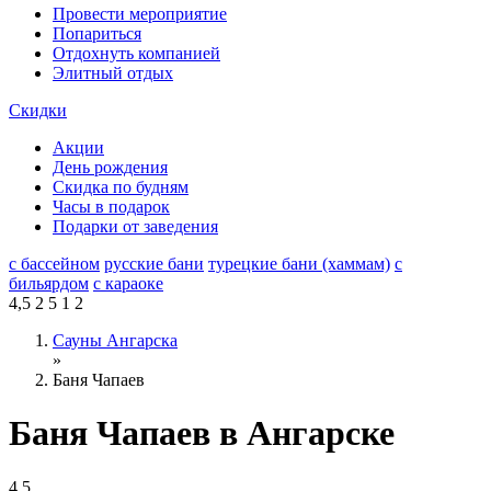
Провести мероприятие
Попариться
Отдохнуть компанией
Элитный отдых
Скидки
Акции
День рождения
Скидка по будням
Часы в подарок
Подарки от заведения
с бассейном
русские бани
турецкие бани (хаммам)
с
бильярдом
с караоке
4,5
2
5
1
2
Сауны Ангарска
»
Баня Чапаев
Баня Чапаев в Ангарске
4,5