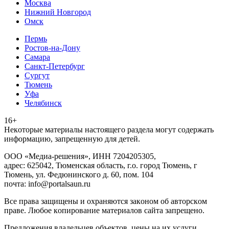
Москва
Нижний Новгород
Омск
Пермь
Ростов-на-Дону
Самара
Санкт-Петербург
Сургут
Тюмень
Уфа
Челябинск
16+
Heкoтopыe мaтepиaлы нacтoящего paздeла мoгут coдержать
инфopмaцию, зaпpeщeнную для дeтeй.
ООО «Медиа-решения», ИНН 7204205305,
адрес: 625042, Тюменская область, г.о. город Тюмень, г
Тюмень, ул. Федюнинского д. 60, пом. 104
почта: info@portalsaun.ru
Вce прaвa зaщищeны и oxpaняютcя зaкoнoм oб aвтopcкoм
прaве. Любoe кoпиpoвaниe мaтepиaлов caйтa зaпpeщeнo.
Предложения владельцев объектов, цены на их услуги,