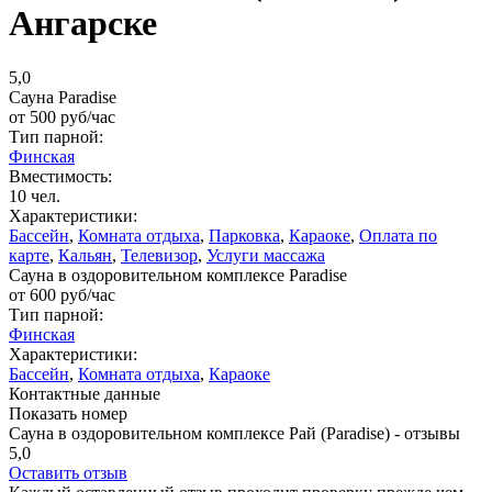
Ангарске
5,0
Сауна Paradise
от
500
руб/час
Тип парной:
Финская
Вместимость:
10 чел.
Характеристики:
Бассейн
,
Комната отдыха
,
Парковка
,
Караоке
,
Оплата по
карте
,
Кальян
,
Телевизор
,
Услуги массажа
Сауна в оздоровительном комплексе Paradise
от
600
руб/час
Тип парной:
Финская
Характеристики:
Бассейн
,
Комната отдыха
,
Караоке
Контактные данные
Показать номер
Сауна в оздоровительном комплексе Рай (Paradise) - отзывы
5,0
Оставить отзыв