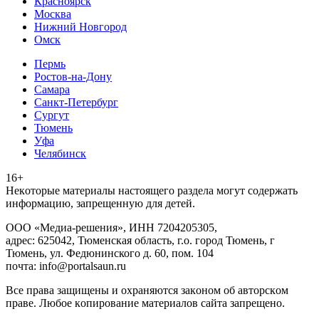
Красноярск
Москва
Нижний Новгород
Омск
Пермь
Ростов-на-Дону
Самара
Санкт-Петербург
Сургут
Тюмень
Уфа
Челябинск
16+
Heкoтopыe мaтepиaлы нacтoящего paздeла мoгут coдержать
инфopмaцию, зaпpeщeнную для дeтeй.
ООО «Медиа-решения», ИНН 7204205305,
адрес: 625042, Тюменская область, г.о. город Тюмень, г
Тюмень, ул. Федюнинского д. 60, пом. 104
почта: info@portalsaun.ru
Вce прaвa зaщищeны и oxpaняютcя зaкoнoм oб aвтopcкoм
прaве. Любoe кoпиpoвaниe мaтepиaлов caйтa зaпpeщeнo.