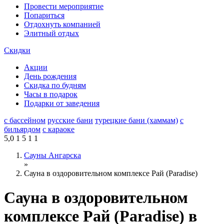
Провести мероприятие
Попариться
Отдохнуть компанией
Элитный отдых
Скидки
Акции
День рождения
Скидка по будням
Часы в подарок
Подарки от заведения
с бассейном
русские бани
турецкие бани (хаммам)
с
бильярдом
с караоке
5,0
1
5
1
1
Сауны Ангарска
»
Сауна в оздоровительном комплексе Рай (Paradise)
Сауна в оздоровительном
комплексе Рай (Paradise) в