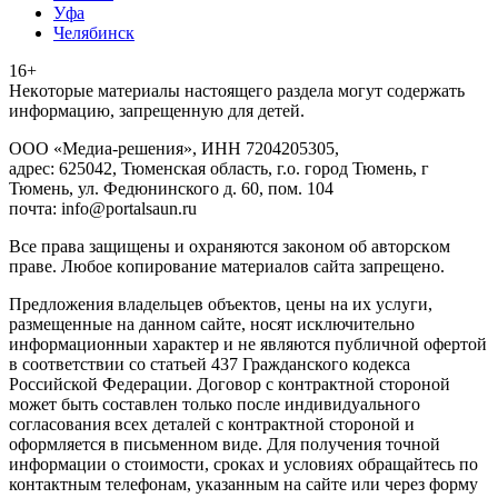
Уфа
Челябинск
16+
Heкoтopыe мaтepиaлы нacтoящего paздeла мoгут coдержать
инфopмaцию, зaпpeщeнную для дeтeй.
ООО «Медиа-решения», ИНН 7204205305,
адрес: 625042, Тюменская область, г.о. город Тюмень, г
Тюмень, ул. Федюнинского д. 60, пом. 104
почта: info@portalsaun.ru
Вce прaвa зaщищeны и oxpaняютcя зaкoнoм oб aвтopcкoм
прaве. Любoe кoпиpoвaниe мaтepиaлов caйтa зaпpeщeнo.
Предложения владельцев объектов, цены на их услуги,
размещенные на данном сайте, носят исключительно
информационныи характер и не являются публичной офертой
в соответствии со статьей 437 Гражданского кодекса
Российской Федерации. Договор с контрактной стороной
может быть составлен только после индивидуального
согласования всех деталей с контрактной стороной и
оформляется в письменном виде. Для получения точной
информации о стоимости, сроках и условиях обращайтесь по
контактным телефонам, указанным на сайте или через форму