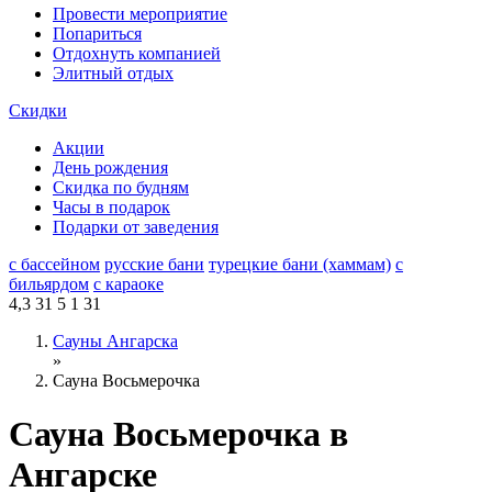
Провести мероприятие
Попариться
Отдохнуть компанией
Элитный отдых
Скидки
Акции
День рождения
Скидка по будням
Часы в подарок
Подарки от заведения
с бассейном
русские бани
турецкие бани (хаммам)
с
бильярдом
с караоке
4,3
31
5
1
31
Сауны Ангарска
»
Сауна Восьмерочка
Сауна Восьмерочка в
Ангарске