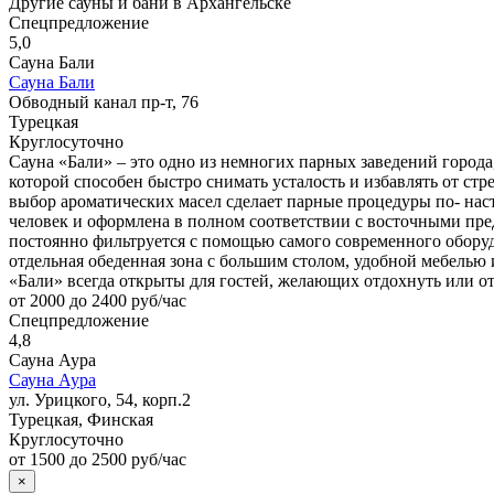
Другие сауны и бани в Архангельске
Спецпредложение
5,0
Сауна Бали
Сауна Бали
Обводный канал пр-т, 76
Турецкая
Круглосуточно
Сауна «Бали» – это одно из немногих парных заведений города
которой способен быстро снимать усталость и избавлять от стр
выбор ароматических масел сделает парные процедуры по- на
человек и оформлена в полном соответствии с восточными пред
постоянно фильтруется с помощью самого современного оборудо
отдельная обеденная зона с большим столом, удобной мебелью
«Бали» всегда открыты для гостей, желающих отдохнуть или о
от 2000 до 2400 руб/час
Спецпредложение
4,8
Сауна Аура
Сауна Аура
ул. Урицкого, 54, корп.2
Турецкая, Финская
Круглосуточно
от 1500 до 2500 руб/час
×