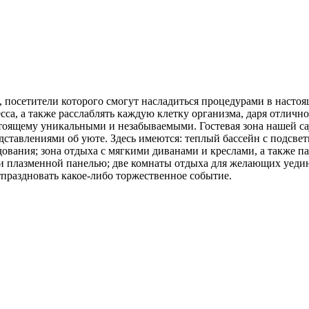
, посетители которого смогут насладиться процедурами в насто
есса, а также расслаблять каждую клетку организма, даря отличн
стоящему уникальными и незабываемыми. Гостевая зона нашей с
ставлениями об уюте. Здесь имеются: теплый бассейн с подсвет
вания; зона отдыха с мягкими диванами и креслами, а также па
 и плазменной панелью; две комнаты отдыха для желающих уедин
тпраздновать какое-либо торжественное событие.