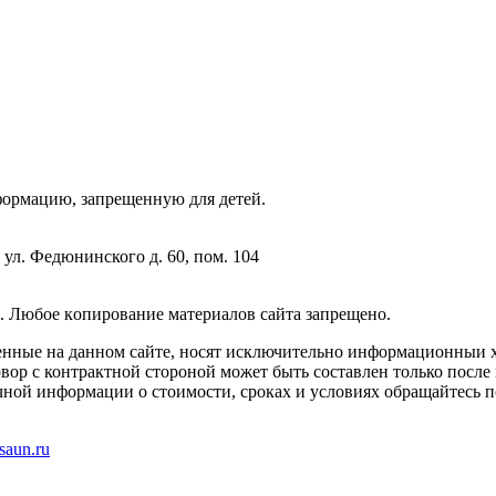
фopмaцию, зaпpeщeнную для дeтeй.
 ул. Федюнинского д. 60, пом. 104
. Любoe кoпиpoвaниe мaтepиaлов caйтa зaпpeщeнo.
енные на данном сайте, носят исключительно информационныи х
вор с контрактной стороной может быть составлен только после
чной информации о стоимости, сроках и условиях обращайтесь п
saun.ru