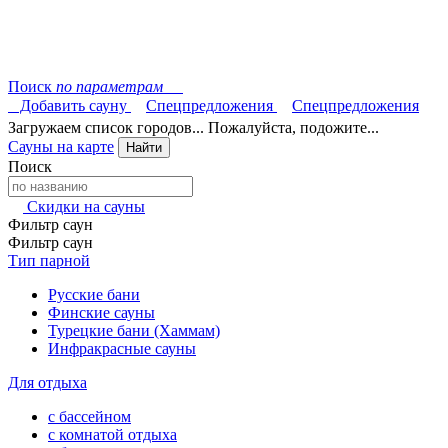
Поиск
по параметрам
Добавить сауну
Спецпредложения
Спецпредложения
Загружаем список городов... Пожалуйста, подожите...
Сауны на карте
Найти
Поиск
Скидки на сауны
Фильтр саун
Фильтр саун
Тип парной
Русские бани
Финские сауны
Турецкие бани (Хаммам)
Инфракрасные сауны
Для отдыха
с бассейном
с комнатой отдыха