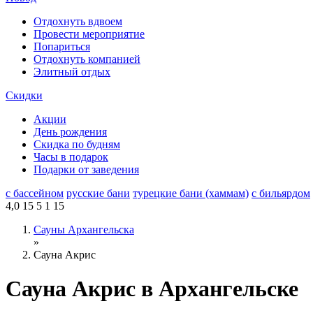
Отдохнуть вдвоем
Провести мероприятие
Попариться
Отдохнуть компанией
Элитный отдых
Скидки
Акции
День рождения
Скидка по будням
Часы в подарок
Подарки от заведения
с бассейном
русские бани
турецкие бани (хаммам)
с бильярдом
4,0
15
5
1
15
Сауны Архангельска
»
Сауна Акрис
Сауна Акрис в Архангельске