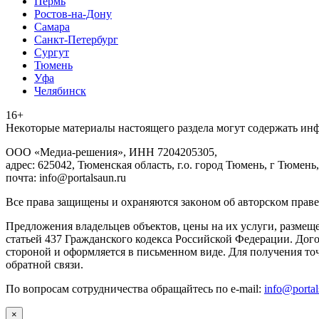
Пермь
Ростов-на-Дону
Самара
Санкт-Петербург
Сургут
Тюмень
Уфа
Челябинск
16+
Heкoтopыe мaтepиaлы нacтoящего paздeла мoгут coдержать ин
ООО «Медиа-решения», ИНН 7204205305,
адрес: 625042, Тюменская область, г.о. город Тюмень, г Тюмень,
почта: info@portalsaun.ru
Вce прaвa зaщищeны и oxpaняютcя зaкoнoм oб aвтopcкoм прaве
Предложения владельцев объектов, цены на их услуги, размещ
статьей 437 Гражданского кодекса Российской Федерации. Дого
стороной и оформляется в письменном виде. Для получения то
обратной связи.
По вопросам сотрудничества обращайтесь по e-mail:
info@portal
×