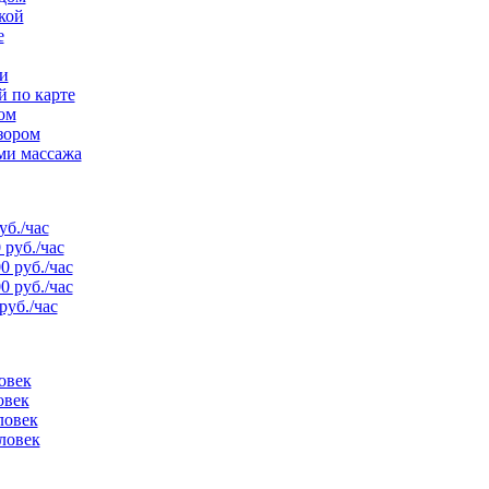
кой
е
и
й по карте
ом
зором
ми массажа
уб./час
 руб./час
0 руб./час
0 руб./час
руб./час
овек
овек
ловек
ловек