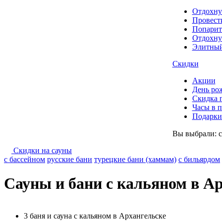
Отдохну
Провест
Попарит
Отдохну
Элитный
Скидки
Акции
День ро
Скидка 
Часы в 
Подарки 
Вы выбрали:
Скидки на сауны
с бассейном
русские бани
турецкие бани (хаммам)
с бильярдом
Сауны и бани с кальяном в А
3 баня и сауна с кальяном в Архангельске