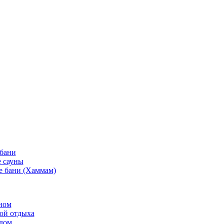
 бани
 сауны
е бани (Хаммам)
ном
той отдыха
рдом