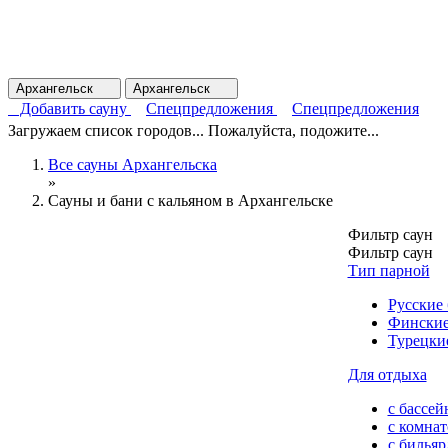
Архангельск
Архангельск
Добавить сауну
Спецпредложения
Спецпредложения
Загружаем список городов... Пожалуйста, подожите...
Все сауны Архангельска
»
Сауны и бани с кальяном в Архангельске
Фильтр саун
Фильтр саун
Тип парной
Русские
Финские
Турецки
Для отдыха
с бассей
с комна
с билья