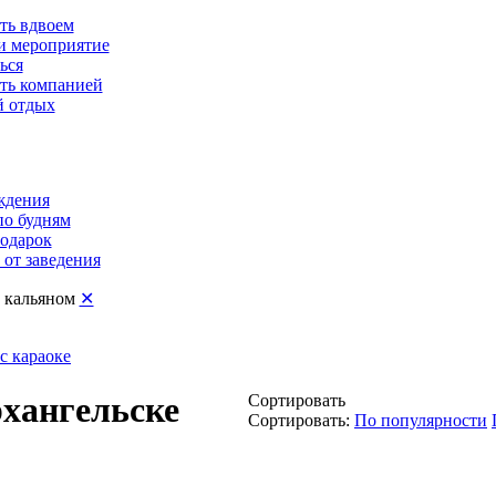
ть вдвоем
и мероприятие
ься
ть компанией
 отдых
ждения
по будням
подарок
от заведения
с кальяном
✕
с караоке
рхангельске
Сортировать
Сортировать:
По популярности