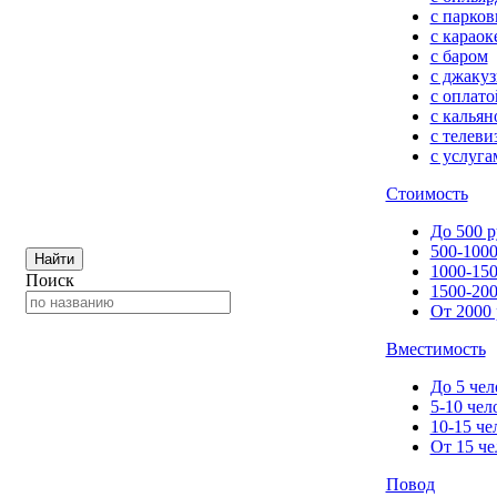
с парков
с караок
с баром
с джакуз
с оплато
с кальян
с телеви
с услуга
Стоимость
До 500 р
500-1000
Найти
1000-150
Поиск
1500-200
От 2000 
Вместимость
До 5 чел
5-10 чел
10-15 че
От 15 че
Повод