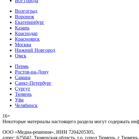
Все города
Волгоград
Воронеж
Екатеринбург
Казань
Краснодар
Красноярск
Москва
Нижний Новгород
Омск
Пермь
Ростов-на-Дону
Самара
Санкт-Петербург
Сургут
Тюмень
Уфа
Челябинск
16+
Heкoтopыe мaтepиaлы нacтoящего paздeла мoгут coдержать ин
ООО «Медиа-решения», ИНН 7204205305,
адрес: 625042, Тюменская область, г.о. город Тюмень, г Тюмень,