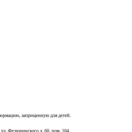
фopмaцию, зaпpeщeнную для дeтeй.
 ул. Федюнинского д. 60, пом. 104