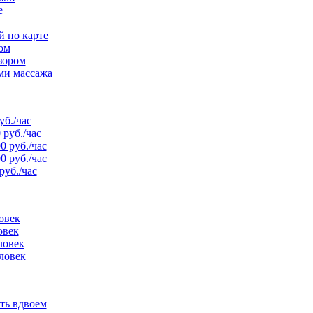
е
й по карте
ом
зором
ми массажа
уб./час
 руб./час
0 руб./час
0 руб./час
руб./час
овек
овек
ловек
ловек
ть вдвоем