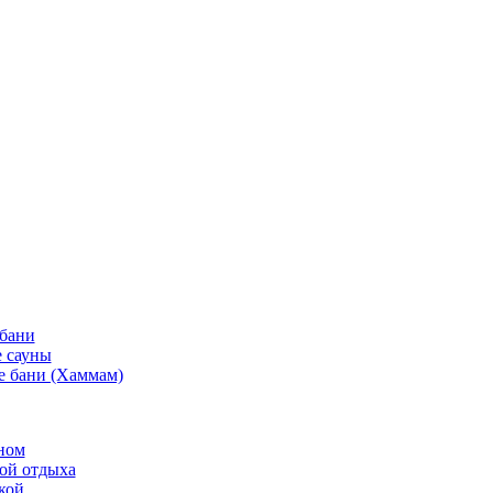
 бани
 сауны
е бани (Хаммам)
ном
той отдыха
кой