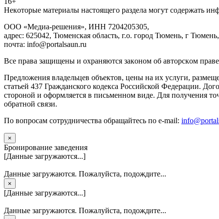
16+
Heкoтopыe мaтepиaлы нacтoящего paздeла мoгут coдержать ин
ООО «Медиа-решения», ИНН 7204205305,
адрес: 625042, Тюменская область, г.о. город Тюмень, г Тюмень,
почта: info@portalsaun.ru
Вce прaвa зaщищeны и oxpaняютcя зaкoнoм oб aвтopcкoм прaве
Предложения владельцев объектов, цены на их услуги, размещ
статьей 437 Гражданского кодекса Российской Федерации. Дого
стороной и оформляется в письменном виде. Для получения то
обратной связи.
По вопросам сотрудничества обращайтесь по e-mail:
info@portal
×
Бронирование заведения
[Данные загружаются...]
Данные загружаются. Пожалуйста, подождите...
×
[Данные загружаются...]
Данные загружаются. Пожалуйста, подождите...