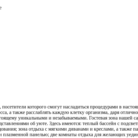
е
, посетители которого смогут насладиться процедурами в насто
есса, а также расслаблять каждую клетку организма, даря отличн
стоящему уникальными и незабываемыми. Гостевая зона нашей с
ставлениями об уюте. Здесь имеются: теплый бассейн с подсвет
вания; зона отдыха с мягкими диванами и креслами, а также па
 и плазменной панелью; две комнаты отдыха для желающих уедин