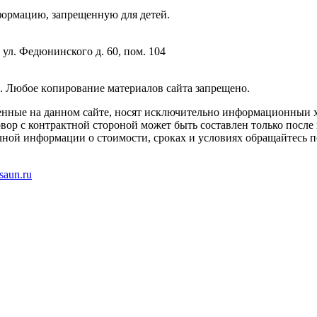
фopмaцию, зaпpeщeнную для дeтeй.
 ул. Федюнинского д. 60, пом. 104
. Любoe кoпиpoвaниe мaтepиaлов caйтa зaпpeщeнo.
енные на данном сайте, носят исключительно информационныи х
вор с контрактной стороной может быть составлен только после
чной информации о стоимости, сроках и условиях обращайтесь п
saun.ru