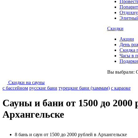
Провест
Попарит
Отдохну
Элитный
Скидки
Акции
День ро
Скидка 
Часы в 
Подарки 
Вы выбрали:
Скидки на сауны
с бассейном
русские бани
турецкие бани (хаммам)
с караоке
Сауны и бани от 1500 до 2000 
Архангельске
8 бань и саун от 1500 до 2000 рублей в Архангельске