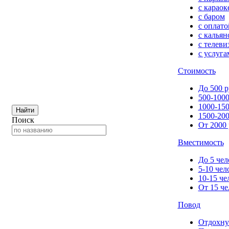
с караок
с баром
с оплато
с кальян
с телеви
с услуга
Стоимость
До 500 р
500-1000
1000-150
Найти
1500-200
Поиск
От 2000 
Вместимость
До 5 чел
5-10 чел
10-15 че
От 15 че
Повод
Отдохну