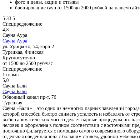
фото и цены, акции и отзывы
бронирование саун от 1500 до 2000 рублей на нашем сайт
5
33
5
Спецпредложение
4,8
Сауна Аура
Сауна Аура
ул. Урицкого, 54, корп.2
Турецкая, Финская
Круглосуточно
от 1500 до 2500 руб/час
Спецпредложение
1 отзыв
5,0
Сауна Бали
Сауна Бали
Обводный канал пр-т, 76
Турецкая
Сауна «Бали» – это одно из немногих парных заведений города
которой способен быстро снимать усталость и избавлять от стр
выбор ароматических масел сделает парные процедуры по- на
человек и оформлена в полном соответствии с восточными пред
постоянно фильтруется с помощью самого современного оборудо
отдельная обеденная зона с большим столом, удобной мебелью