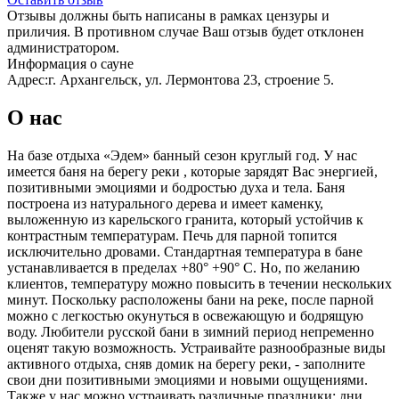
Отзывы должны быть написаны в рамках цензуры и
приличия. В противном случае Ваш отзыв будет отклонен
администратором.
Информация о сауне
Адрес:
г. Архангельск, ул. Лермонтова 23, строение 5.
О нас
На базе отдыха «Эдем» банный сезон круглый год. У нас
имеется баня на берегу реки , которые зарядят Вас энергией,
позитивными эмоциями и бодростью духа и тела. Баня
построена из натурального дерева и имеет каменку,
выложенную из карельского гранита, который устойчив к
контрастным температурам. Печь для парной топится
исключительно дровами. Стандартная температура в бане
устанавливается в пределах +80° +90° С. Но, по желанию
клиентов, температуру можно повысить в течении нескольких
минут. Поскольку расположены бани на реке, после парной
можно с легкостью окунуться в освежающую и бодрящую
воду. Любители русской бани в зимний период непременно
оценят такую возможность. Устраивайте разнообразные виды
активного отдыха, сняв домик на берегу реки, - заполните
свои дни позитивными эмоциями и новыми ощущениями.
Также у нас можно устраивать различные праздники: дни