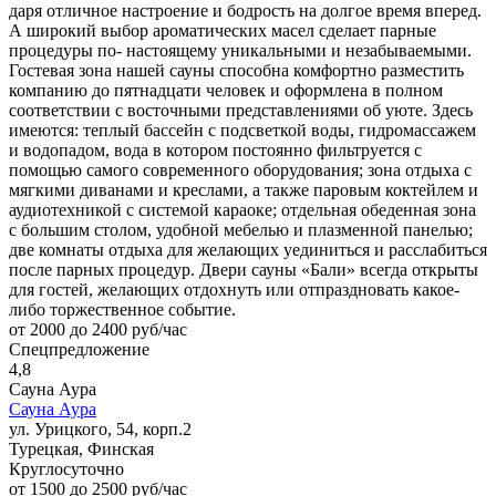
даря отличное настроение и бодрость на долгое время вперед.
А широкий выбор ароматических масел сделает парные
процедуры по- настоящему уникальными и незабываемыми.
Гостевая зона нашей сауны способна комфортно разместить
компанию до пятнадцати человек и оформлена в полном
соответствии с восточными представлениями об уюте. Здесь
имеются: теплый бассейн с подсветкой воды, гидромассажем
и водопадом, вода в котором постоянно фильтруется с
помощью самого современного оборудования; зона отдыха с
мягкими диванами и креслами, а также паровым коктейлем и
аудиотехникой с системой караоке; отдельная обеденная зона
с большим столом, удобной мебелью и плазменной панелью;
две комнаты отдыха для желающих уединиться и расслабиться
после парных процедур. Двери сауны «Бали» всегда открыты
для гостей, желающих отдохнуть или отпраздновать какое-
либо торжественное событие.
от 2000 до 2400 руб/час
Спецпредложение
4,8
Сауна Аура
Сауна Аура
ул. Урицкого, 54, корп.2
Турецкая, Финская
Круглосуточно
от 1500 до 2500 руб/час