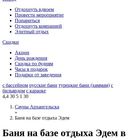
Отдохнуть вдвоем
Провести мероприятие
Попариться
Отдохнуть компанией
Элитный отдых
Скидки
Акции
День рождения
Скидка по будням
Часы в подарок
Подарки от заведения
с бассейном
русские бани
турецкие бани (хаммам)
с
бильярдом
с караоке
4,4
30
5
1
30
Сауны Архангельска
»
Баня на базе отдыха Эдем
Баня на базе отдыха Эдем в