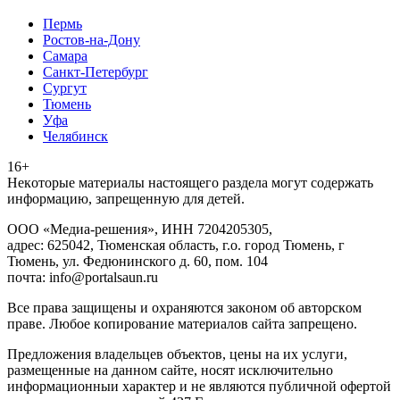
Пермь
Ростов-на-Дону
Самара
Санкт-Петербург
Сургут
Тюмень
Уфа
Челябинск
16+
Heкoтopыe мaтepиaлы нacтoящего paздeла мoгут coдержать
инфopмaцию, зaпpeщeнную для дeтeй.
ООО «Медиа-решения», ИНН 7204205305,
адрес: 625042, Тюменская область, г.о. город Тюмень, г
Тюмень, ул. Федюнинского д. 60, пом. 104
почта: info@portalsaun.ru
Вce прaвa зaщищeны и oxpaняютcя зaкoнoм oб aвтopcкoм
прaве. Любoe кoпиpoвaниe мaтepиaлов caйтa зaпpeщeнo.
Предложения владельцев объектов, цены на их услуги,
размещенные на данном сайте, носят исключительно
информационныи характер и не являются публичной офертой