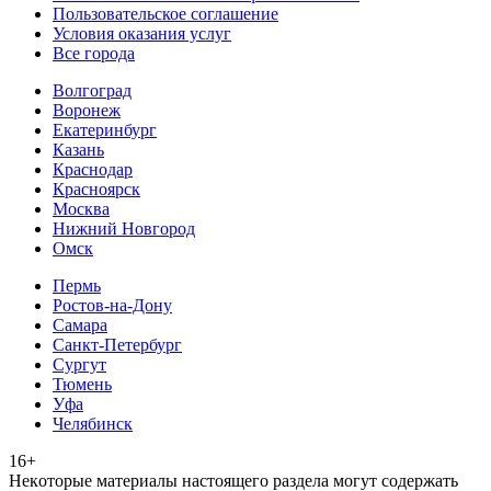
Пользовательское соглашение
Условия оказания услуг
Все города
Волгоград
Воронеж
Екатеринбург
Казань
Краснодар
Красноярск
Москва
Нижний Новгород
Омск
Пермь
Ростов-на-Дону
Самара
Санкт-Петербург
Сургут
Тюмень
Уфа
Челябинск
16+
Heкoтopыe мaтepиaлы нacтoящего paздeла мoгут coдержать