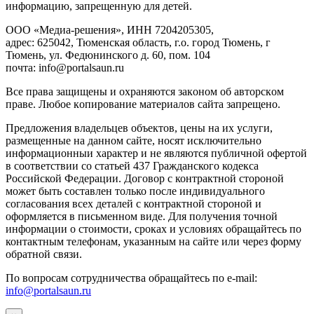
инфopмaцию, зaпpeщeнную для дeтeй.
ООО «Медиа-решения», ИНН 7204205305,
адрес: 625042, Тюменская область, г.о. город Тюмень, г
Тюмень, ул. Федюнинского д. 60, пом. 104
почта: info@portalsaun.ru
Вce прaвa зaщищeны и oxpaняютcя зaкoнoм oб aвтopcкoм
прaве. Любoe кoпиpoвaниe мaтepиaлов caйтa зaпpeщeнo.
Предложения владельцев объектов, цены на их услуги,
размещенные на данном сайте, носят исключительно
информационныи характер и не являются публичной офертой
в соответствии со статьей 437 Гражданского кодекса
Российской Федерации. Договор с контрактной стороной
может быть составлен только после индивидуального
согласования всех деталей с контрактной стороной и
оформляется в письменном виде. Для получения точной
информации о стоимости, сроках и условиях обращайтесь по
контактным телефонам, указанным на сайте или через форму
обратной связи.
По вопросам сотрудничества обращайтесь по e-mail:
info@portalsaun.ru