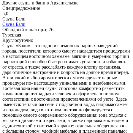
Другие сауны и бани в Архангельске
Спецпредложение
5,0
Сауна Бали
Сауна Бали
Обводный канал пр-т, 76
Турецкая
Круглосуточно
Сауна «Бали» – это одно из немногих парных заведений
города, посетители которого смогут насладиться процедурами
в настоящем восточном хаммаме, мягкий и умеренно горячий
пар которой способен быстро снимать усталость и избавлять
от стресса, а также расслаблять каждую клетку организма,
даря отличное настроение и бодрость на долгое время вперед.
А широкий выбор ароматических масел сделает парные
процедуры по- настоящему уникальными и незабываемыми.
Гостевая зона нашей сауны способна комфортно разместить
компанию до пятнадцати человек и оформлена в полном
соответствии с восточными представлениями об уюте. Здесь
имеются: теплый бассейн с подсветкой воды, гидромассажем
и водопадом, вода в котором постоянно фильтруется с
помощью самого современного оборудования; зона отдыха с
мягкими диванами и креслами, а также паровым коктейлем и
аудиотехникой с системой караоке; отдельная обеденная зона
с большим столом, удобной мебелью и плазменной панелью;