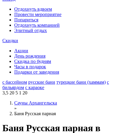
Отдохнуть вдвоем
Провести мероприятие
Попариться
Отдохнуть компанией
Элитный отдых
Скидки
Акции
День рождения
Скидка по будням
Часы в подарок
Подарки от заведения
с бассейном
русские бани
турецкие бани (хаммам)
с
бильярдом
с караоке
3,5
20
5
1
20
Сауны Архангельска
»
Баня Русская парная
Баня Русская парная в