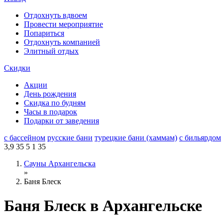
Отдохнуть вдвоем
Провести мероприятие
Попариться
Отдохнуть компанией
Элитный отдых
Скидки
Акции
День рождения
Скидка по будням
Часы в подарок
Подарки от заведения
с бассейном
русские бани
турецкие бани (хаммам)
с бильярдом
3,9
35
5
1
35
Сауны Архангельска
»
Баня Блеск
Баня Блеск в Архангельске