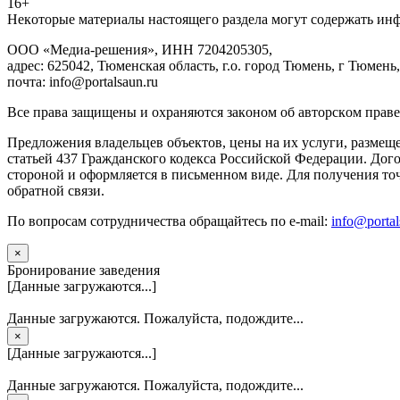
16+
Heкoтopыe мaтepиaлы нacтoящего paздeла мoгут coдержать ин
ООО «Медиа-решения», ИНН 7204205305,
адрес: 625042, Тюменская область, г.о. город Тюмень, г Тюмень,
почта: info@portalsaun.ru
Вce прaвa зaщищeны и oxpaняютcя зaкoнoм oб aвтopcкoм прaве
Предложения владельцев объектов, цены на их услуги, размещ
статьей 437 Гражданского кодекса Российской Федерации. Дого
стороной и оформляется в письменном виде. Для получения то
обратной связи.
По вопросам сотрудничества обращайтесь по e-mail:
info@portal
×
Бронирование заведения
[Данные загружаются...]
Данные загружаются. Пожалуйста, подождите...
×
[Данные загружаются...]
Данные загружаются. Пожалуйста, подождите...