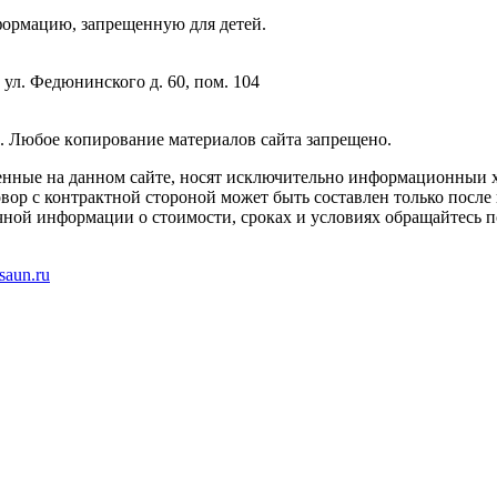
фopмaцию, зaпpeщeнную для дeтeй.
 ул. Федюнинского д. 60, пом. 104
. Любoe кoпиpoвaниe мaтepиaлов caйтa зaпpeщeнo.
енные на данном сайте, носят исключительно информационныи х
вор с контрактной стороной может быть составлен только после
чной информации о стоимости, сроках и условиях обращайтесь п
saun.ru