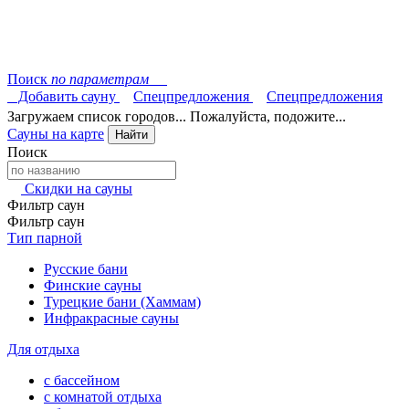
Поиск
по параметрам
Добавить сауну
Спецпредложения
Спецпредложения
Загружаем список городов... Пожалуйста, подожите...
Сауны на карте
Найти
Поиск
Скидки на сауны
Фильтр саун
Фильтр саун
Тип парной
Русские бани
Финские сауны
Турецкие бани (Хаммам)
Инфракрасные сауны
Для отдыха
с бассейном
с комнатой отдыха