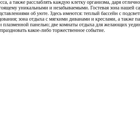
есса, а также расслаблять каждую клетку организма, даря отличн
стоящему уникальными и незабываемыми. Гостевая зона нашей с
ставлениями об уюте. Здесь имеются: теплый бассейн с подсвет
вания; зона отдыха с мягкими диванами и креслами, а также па
 и плазменной панелью; две комнаты отдыха для желающих уедин
тпраздновать какое-либо торжественное событие.