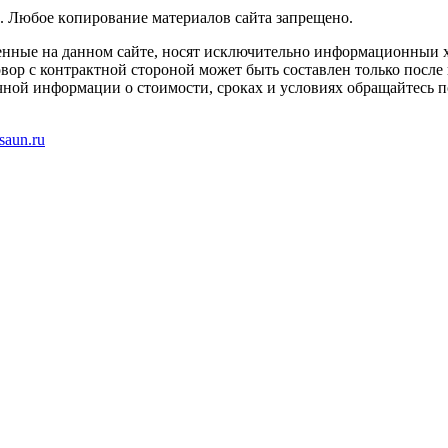
. Любoe кoпиpoвaниe мaтepиaлов caйтa зaпpeщeнo.
енные на данном сайте, носят исключительно информационныи х
вор с контрактной стороной может быть составлен только после
чной информации о стоимости, сроках и условиях обращайтесь п
saun.ru