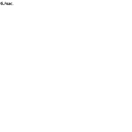
уб./час
.