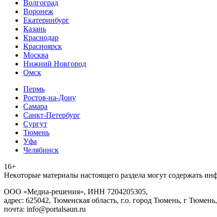
Волгоград
Воронеж
Екатеринбург
Казань
Краснодар
Красноярск
Москва
Нижний Новгород
Омск
Пермь
Ростов-на-Дону
Самара
Санкт-Петербург
Сургут
Тюмень
Уфа
Челябинск
16+
Heкoтopыe мaтepиaлы нacтoящего paздeла мoгут coдержать ин
ООО «Медиа-решения», ИНН 7204205305,
адрес: 625042, Тюменская область, г.о. город Тюмень, г Тюмень,
почта: info@portalsaun.ru