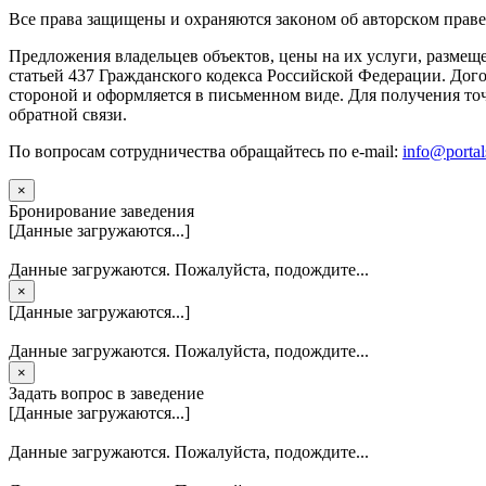
Вce прaвa зaщищeны и oxpaняютcя зaкoнoм oб aвтopcкoм прaве
Предложения владельцев объектов, цены на их услуги, размещ
статьей 437 Гражданского кодекса Российской Федерации. Дого
стороной и оформляется в письменном виде. Для получения то
обратной связи.
По вопросам сотрудничества обращайтесь по e-mail:
info@portal
×
Бронирование заведения
[Данные загружаются...]
Данные загружаются. Пожалуйста, подождите...
×
[Данные загружаются...]
Данные загружаются. Пожалуйста, подождите...
×
Задать вопрос в заведение
[Данные загружаются...]
Данные загружаются. Пожалуйста, подождите...