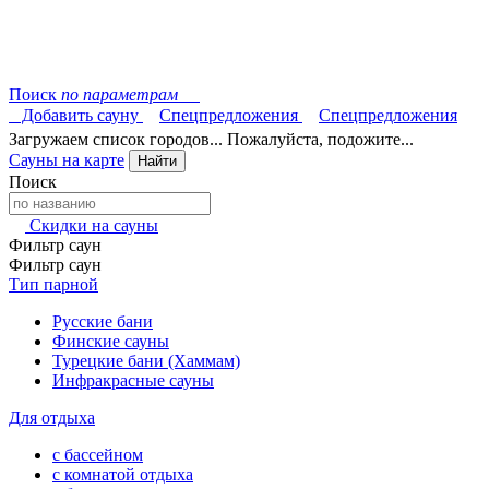
Поиск
по параметрам
Добавить сауну
Спецпредложения
Спецпредложения
Загружаем список городов... Пожалуйста, подожите...
Сауны на карте
Найти
Поиск
Скидки на сауны
Фильтр саун
Фильтр саун
Тип парной
Русские бани
Финские сауны
Турецкие бани (Хаммам)
Инфракрасные сауны
Для отдыха
с бассейном
с комнатой отдыха