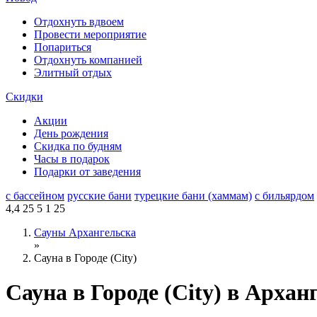
Отдохнуть вдвоем
Провести мероприятие
Попариться
Отдохнуть компанией
Элитный отдых
Скидки
Акции
День рождения
Скидка по будням
Часы в подарок
Подарки от заведения
с бассейном
русские бани
турецкие бани (хаммам)
с бильярдом
4,4
25
5
1
25
Сауны Архангельска
»
Сауна в Городе (City)
Сауна в Городе (City) в Архан