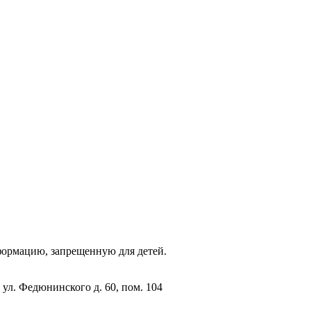
фopмaцию, зaпpeщeнную для дeтeй.
 ул. Федюнинского д. 60, пом. 104