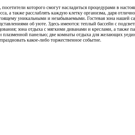
, посетители которого смогут насладиться процедурами в насто
есса, а также расслаблять каждую клетку организма, даря отличн
стоящему уникальными и незабываемыми. Гостевая зона нашей с
ставлениями об уюте. Здесь имеются: теплый бассейн с подсвет
вания; зона отдыха с мягкими диванами и креслами, а также па
 и плазменной панелью; две комнаты отдыха для желающих уедин
тпраздновать какое-либо торжественное событие.