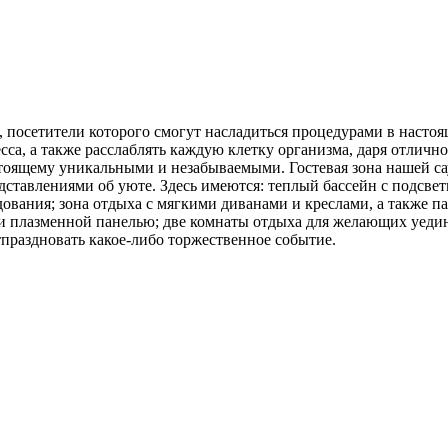
, посетители которого смогут насладиться процедурами в насто
есса, а также расслаблять каждую клетку организма, даря отличн
стоящему уникальными и незабываемыми. Гостевая зона нашей с
ставлениями об уюте. Здесь имеются: теплый бассейн с подсвет
вания; зона отдыха с мягкими диванами и креслами, а также па
 и плазменной панелью; две комнаты отдыха для желающих уедин
тпраздновать какое-либо торжественное событие.