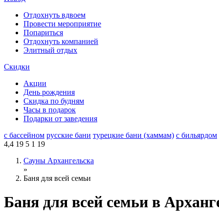
Отдохнуть вдвоем
Провести мероприятие
Попариться
Отдохнуть компанией
Элитный отдых
Скидки
Акции
День рождения
Скидка по будням
Часы в подарок
Подарки от заведения
с бассейном
русские бани
турецкие бани (хаммам)
с бильярдом
4,4
19
5
1
19
Сауны Архангельска
»
Баня для всей семьи
Баня для всей семьи в Арханг