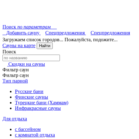
Поиск
по параметрам
Добавить сауну
Спецпредложения
Спецпредложения
Загружаем список городов... Пожалуйста, подожите...
Сауны на карте
Найти
Поиск
Скидки на сауны
Фильтр саун
Фильтр саун
Тип парной
Русские бани
Финские сауны
Турецкие бани (Хаммам)
Инфракрасные сауны
Для отдыха
с бассейном
с комнатой отдыха