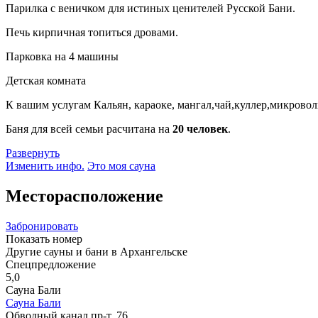
Парилка с веничком для истиных ценителей Русской Бани.
Печь кирпичная топиться дровами.
Парковка на 4 машины
Детская комната
К вашим услугам Кальян, караоке, мангал,чай,куллер,микрово
Баня для всей семьи расчитана на
20 человек
.
Развернуть
Изменить инфо.
Это моя сауна
Месторасположение
Забронировать
Показать номер
Другие сауны и бани в Архангельске
Спецпредложение
5,0
Сауна Бали
Сауна Бали
Обводный канал пр-т, 76