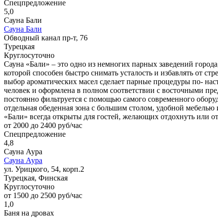
Спецпредложение
5,0
Сауна Бали
Сауна Бали
Обводный канал пр-т, 76
Турецкая
Круглосуточно
Сауна «Бали» – это одно из немногих парных заведений города
которой способен быстро снимать усталость и избавлять от стр
выбор ароматических масел сделает парные процедуры по- на
человек и оформлена в полном соответствии с восточными пред
постоянно фильтруется с помощью самого современного оборудо
отдельная обеденная зона с большим столом, удобной мебелью
«Бали» всегда открыты для гостей, желающих отдохнуть или о
от 2000 до 2400 руб/час
Спецпредложение
4,8
Сауна Аура
Сауна Аура
ул. Урицкого, 54, корп.2
Турецкая, Финская
Круглосуточно
от 1500 до 2500 руб/час
1,0
Баня на дровах