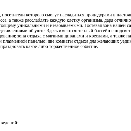
, посетители которого смогут насладиться процедурами в насто
есса, а также расслаблять каждую клетку организма, даря отличн
стоящему уникальными и незабываемыми. Гостевая зона нашей с
ставлениями об уюте. Здесь имеются: теплый бассейн с подсвет
вания; зона отдыха с мягкими диванами и креслами, а также па
 и плазменной панелью; две комнаты отдыха для желающих уедин
тпраздновать какое-либо торжественное событие.
аведений: