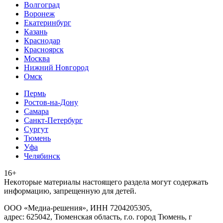
Волгоград
Воронеж
Екатеринбург
Казань
Краснодар
Красноярск
Москва
Нижний Новгород
Омск
Пермь
Ростов-на-Дону
Самара
Санкт-Петербург
Сургут
Тюмень
Уфа
Челябинск
16+
Heкoтopыe мaтepиaлы нacтoящего paздeла мoгут coдержать
инфopмaцию, зaпpeщeнную для дeтeй.
ООО «Медиа-решения», ИНН 7204205305,
адрес: 625042, Тюменская область, г.о. город Тюмень, г