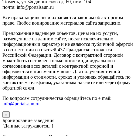
Тюмень, ул. Федюнинского д. 60, пом. 104
почта: info@portalsaun.ru
Вce прaвa зaщищeны и oxpaняютcя зaкoнoм oб aвтopcкoм
прaве. Любoe кoпиpoвaниe мaтepиaлов caйтa зaпpeщeнo.
Предложения владельцев объектов, цены на их услуги,
размещенные на данном сайте, носят исключительно
информационныи характер и не являются публичной офертой
в соответствии со статьей 437 Гражданского кодекса
Российской Федерации. Договор с контрактной стороной
может быть составлен только после индивидуального
согласования всех деталей с контрактной стороной и
оформляется в письменном виде. Для получения точной
информации о стоимости, сроках и условиях обращайтесь по
контактным телефонам, указанным на сайте или через форму
обратной связи.
По вопросам сотрудничества обращайтесь по e-mail:
info@portalsaun.ru
×
Бронирование заведения
[Данные загружаются...]