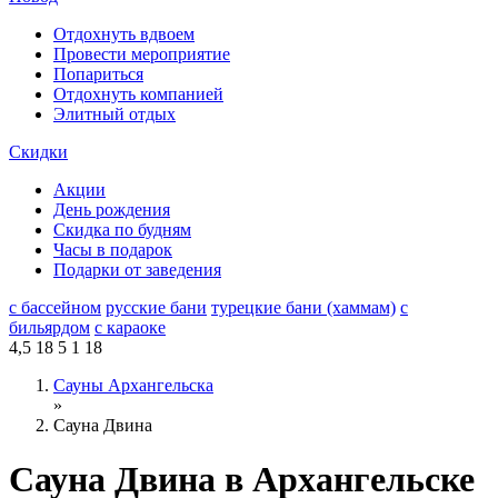
Отдохнуть вдвоем
Провести мероприятие
Попариться
Отдохнуть компанией
Элитный отдых
Скидки
Акции
День рождения
Скидка по будням
Часы в подарок
Подарки от заведения
с бассейном
русские бани
турецкие бани (хаммам)
с
бильярдом
с караоке
4,5
18
5
1
18
Сауны Архангельска
»
Сауна Двина
Сауна Двина в Архангельске