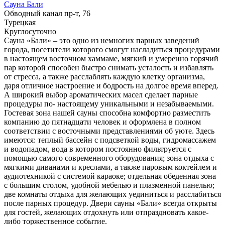
Сауна Бали
Обводный канал пр-т, 76
Турецкая
Круглосуточно
Сауна «Бали» – это одно из немногих парных заведений
города, посетители которого смогут насладиться процедурами
в настоящем восточном хаммаме, мягкий и умеренно горячий
пар которой способен быстро снимать усталость и избавлять
от стресса, а также расслаблять каждую клетку организма,
даря отличное настроение и бодрость на долгое время вперед.
А широкий выбор ароматических масел сделает парные
процедуры по- настоящему уникальными и незабываемыми.
Гостевая зона нашей сауны способна комфортно разместить
компанию до пятнадцати человек и оформлена в полном
соответствии с восточными представлениями об уюте. Здесь
имеются: теплый бассейн с подсветкой воды, гидромассажем
и водопадом, вода в котором постоянно фильтруется с
помощью самого современного оборудования; зона отдыха с
мягкими диванами и креслами, а также паровым коктейлем и
аудиотехникой с системой караоке; отдельная обеденная зона
с большим столом, удобной мебелью и плазменной панелью;
две комнаты отдыха для желающих уединиться и расслабиться
после парных процедур. Двери сауны «Бали» всегда открыты
для гостей, желающих отдохнуть или отпраздновать какое-
либо торжественное событие.