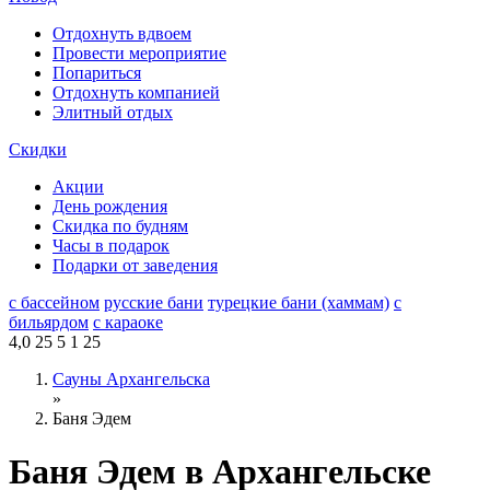
Отдохнуть вдвоем
Провести мероприятие
Попариться
Отдохнуть компанией
Элитный отдых
Скидки
Акции
День рождения
Скидка по будням
Часы в подарок
Подарки от заведения
с бассейном
русские бани
турецкие бани (хаммам)
с
бильярдом
с караоке
4,0
25
5
1
25
Сауны Архангельска
»
Баня Эдем
Баня Эдем в Архангельске