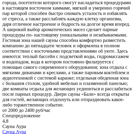
города, посетители которого смогут насладиться процедурами
в настоящем восточном хаммаме, мягкий и умеренно горячий
пар которой способен быстро снимать усталость и избавлять
от стресса, а также расслаблять каждую клетку организма,
даря отличное настроение и бодрость на долгое время вперед.
А широкий выбор ароматических масел сделает парные
процедуры по- настоящему уникальными и незабываемыми.
Гостевая зона нашей сауны способна комфортно разместить
компанию до пятнадцати человек и оформлена в полном
соответствии с восточными представлениями об уюте. Здесь
имеются: теплый бассейн с подсветкой воды, гидромассажем
и водопадом, вода в котором постоянно фильтруется с
помощью самого современного оборудования; зона отдыха с
мягкими диванами и креслами, а также паровым коктейлем и
аудиотехникой с системой караоке; отдельная обеденная зона
с большим столом, удобной мебелью и плазменной панелью;
две комнаты отдыха для желающих уединиться и расслабиться
после парных процедур. Двери сауны «Бали» всегда открыты
для гостей, желающих отдохнуть или отпраздновать какое-
либо торжественное событие.
от 2000 до 2400 руб/час
Спецпредложение
4,8
Сауна Аура
Сауна Аура