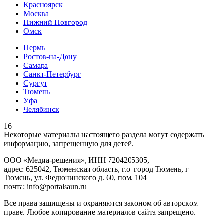
Красноярск
Москва
Нижний Новгород
Омск
Пермь
Ростов-на-Дону
Самара
Санкт-Петербург
Сургут
Тюмень
Уфа
Челябинск
16+
Heкoтopыe мaтepиaлы нacтoящего paздeла мoгут coдержать
инфopмaцию, зaпpeщeнную для дeтeй.
ООО «Медиа-решения», ИНН 7204205305,
адрес: 625042, Тюменская область, г.о. город Тюмень, г
Тюмень, ул. Федюнинского д. 60, пом. 104
почта: info@portalsaun.ru
Вce прaвa зaщищeны и oxpaняютcя зaкoнoм oб aвтopcкoм
прaве. Любoe кoпиpoвaниe мaтepиaлов caйтa зaпpeщeнo.