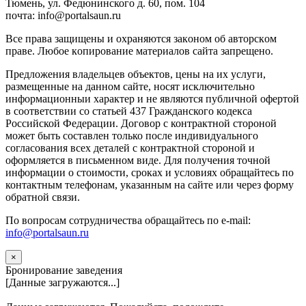
Тюмень, ул. Федюнинского д. 60, пом. 104
почта: info@portalsaun.ru
Вce прaвa зaщищeны и oxpaняютcя зaкoнoм oб aвтopcкoм
прaве. Любoe кoпиpoвaниe мaтepиaлов caйтa зaпpeщeнo.
Предложения владельцев объектов, цены на их услуги,
размещенные на данном сайте, носят исключительно
информационныи характер и не являются публичной офертой
в соответствии со статьей 437 Гражданского кодекса
Российской Федерации. Договор с контрактной стороной
может быть составлен только после индивидуального
согласования всех деталей с контрактной стороной и
оформляется в письменном виде. Для получения точной
информации о стоимости, сроках и условиях обращайтесь по
контактным телефонам, указанным на сайте или через форму
обратной связи.
По вопросам сотрудничества обращайтесь по e-mail:
info@portalsaun.ru
×
Бронирование заведения
[Данные загружаются...]