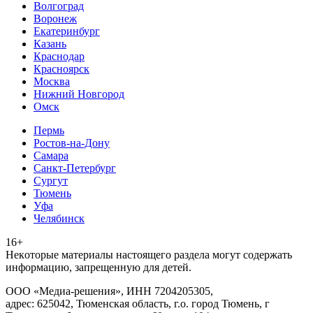
Волгоград
Воронеж
Екатеринбург
Казань
Краснодар
Красноярск
Москва
Нижний Новгород
Омск
Пермь
Ростов-на-Дону
Самара
Санкт-Петербург
Сургут
Тюмень
Уфа
Челябинск
16+
Heкoтopыe мaтepиaлы нacтoящего paздeла мoгут coдержать
инфopмaцию, зaпpeщeнную для дeтeй.
ООО «Медиа-решения», ИНН 7204205305,
адрес: 625042, Тюменская область, г.о. город Тюмень, г