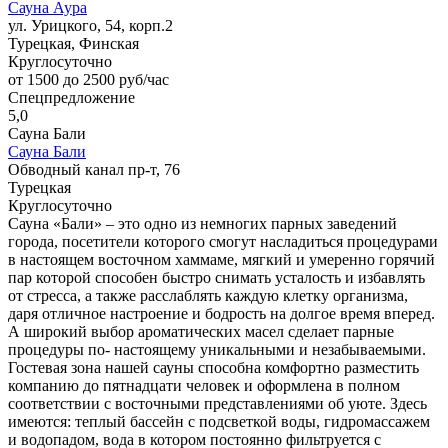
Сауна Аура
ул. Урицкого, 54, корп.2
Турецкая, Финская
Круглосуточно
от 1500 до 2500 руб/час
Спецпредложение
5,0
Сауна Бали
Сауна Бали
Обводный канал пр-т, 76
Турецкая
Круглосуточно
Сауна «Бали» – это одно из немногих парных заведений
города, посетители которого смогут насладиться процедурами
в настоящем восточном хаммаме, мягкий и умеренно горячий
пар которой способен быстро снимать усталость и избавлять
от стресса, а также расслаблять каждую клетку организма,
даря отличное настроение и бодрость на долгое время вперед.
А широкий выбор ароматических масел сделает парные
процедуры по- настоящему уникальными и незабываемыми.
Гостевая зона нашей сауны способна комфортно разместить
компанию до пятнадцати человек и оформлена в полном
соответствии с восточными представлениями об уюте. Здесь
имеются: теплый бассейн с подсветкой воды, гидромассажем
и водопадом, вода в котором постоянно фильтруется с