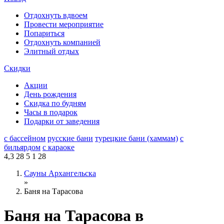
Отдохнуть вдвоем
Провести мероприятие
Попариться
Отдохнуть компанией
Элитный отдых
Скидки
Акции
День рождения
Скидка по будням
Часы в подарок
Подарки от заведения
с бассейном
русские бани
турецкие бани (хаммам)
с
бильярдом
с караоке
4,3
28
5
1
28
Сауны Архангельска
»
Баня на Тарасова
Баня на Тарасова в