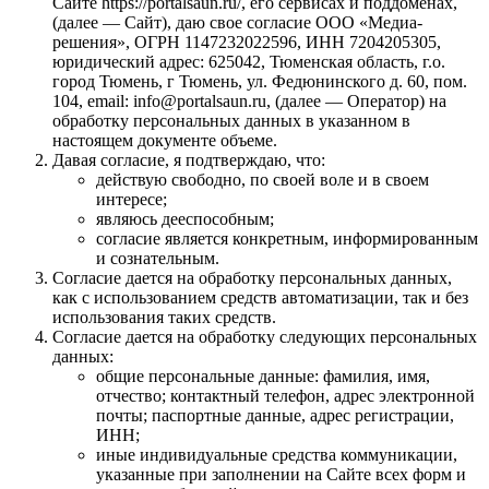
Сайте https://portalsaun.ru/, его сервисах и поддоменах,
(далее — Сайт), даю свое согласие ООО «Медиа-
решения», ОГРН 1147232022596, ИНН 7204205305,
юридический адрес: 625042, Тюменская область, г.о.
город Тюмень, г Тюмень, ул. Федюнинского д. 60, пом.
104, email: info@portalsaun.ru, (далее — Оператор) на
обработку персональных данных в указанном в
настоящем документе объеме.
Давая согласие, я подтверждаю, что:
действую свободно, по своей воле и в своем
интересе;
являюсь дееспособным;
согласие является конкретным, информированным
и сознательным.
Согласие дается на обработку персональных данных,
как с использованием средств автоматизации, так и без
использования таких средств.
Согласие дается на обработку следующих персональных
данных:
общие персональные данные: фамилия, имя,
отчество; контактный телефон, адрес электронной
почты; паспортные данные, адрес регистрации,
ИНН;
иные индивидуальные средства коммуникации,
указанные при заполнении на Сайте всех форм и