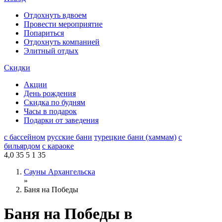
Отдохнуть вдвоем
Провести мероприятие
Попариться
Отдохнуть компанией
Элитный отдых
Скидки
Акции
День рождения
Скидка по будням
Часы в подарок
Подарки от заведения
с бассейном
русские бани
турецкие бани (хаммам)
с
бильярдом
с караоке
4,0
35
5
1
35
Сауны Архангельска
»
Баня на Победы
Баня на Победы в