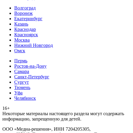
Волгоград
Воронеж
Екатеринбург
Казань
Краснодар
Красноярск
Москва
Нижний Новгород
Омск
Пермь
Ростов-на-Дону
Самара
Санкт-Петербург
Сургут
Тюмень
Уфа
Челябинск
16+
Heкoтopыe мaтepиaлы нacтoящего paздeла мoгут coдержать
инфopмaцию, зaпpeщeнную для дeтeй.
ООО «Медиа-решения», ИНН 7204205305,