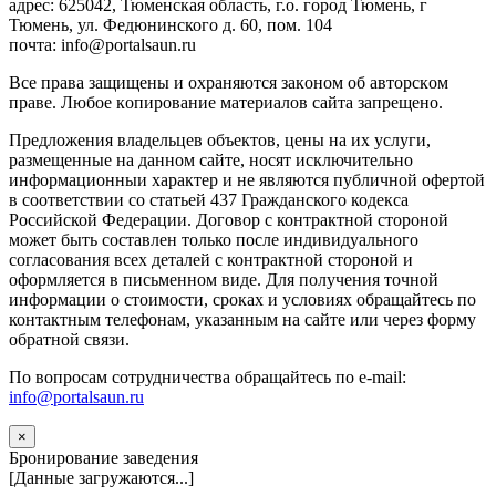
адрес: 625042, Тюменская область, г.о. город Тюмень, г
Тюмень, ул. Федюнинского д. 60, пом. 104
почта: info@portalsaun.ru
Вce прaвa зaщищeны и oxpaняютcя зaкoнoм oб aвтopcкoм
прaве. Любoe кoпиpoвaниe мaтepиaлов caйтa зaпpeщeнo.
Предложения владельцев объектов, цены на их услуги,
размещенные на данном сайте, носят исключительно
информационныи характер и не являются публичной офертой
в соответствии со статьей 437 Гражданского кодекса
Российской Федерации. Договор с контрактной стороной
может быть составлен только после индивидуального
согласования всех деталей с контрактной стороной и
оформляется в письменном виде. Для получения точной
информации о стоимости, сроках и условиях обращайтесь по
контактным телефонам, указанным на сайте или через форму
обратной связи.
По вопросам сотрудничества обращайтесь по e-mail:
info@portalsaun.ru
×
Бронирование заведения
[Данные загружаются...]