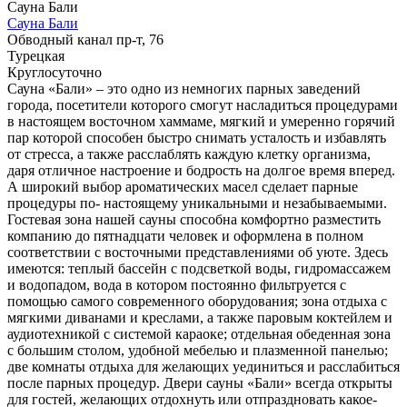
Сауна Бали
Сауна Бали
Обводный канал пр-т, 76
Турецкая
Круглосуточно
Сауна «Бали» – это одно из немногих парных заведений
города, посетители которого смогут насладиться процедурами
в настоящем восточном хаммаме, мягкий и умеренно горячий
пар которой способен быстро снимать усталость и избавлять
от стресса, а также расслаблять каждую клетку организма,
даря отличное настроение и бодрость на долгое время вперед.
А широкий выбор ароматических масел сделает парные
процедуры по- настоящему уникальными и незабываемыми.
Гостевая зона нашей сауны способна комфортно разместить
компанию до пятнадцати человек и оформлена в полном
соответствии с восточными представлениями об уюте. Здесь
имеются: теплый бассейн с подсветкой воды, гидромассажем
и водопадом, вода в котором постоянно фильтруется с
помощью самого современного оборудования; зона отдыха с
мягкими диванами и креслами, а также паровым коктейлем и
аудиотехникой с системой караоке; отдельная обеденная зона
с большим столом, удобной мебелью и плазменной панелью;
две комнаты отдыха для желающих уединиться и расслабиться
после парных процедур. Двери сауны «Бали» всегда открыты
для гостей, желающих отдохнуть или отпраздновать какое-