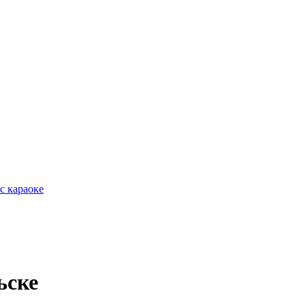
с караоке
ьске