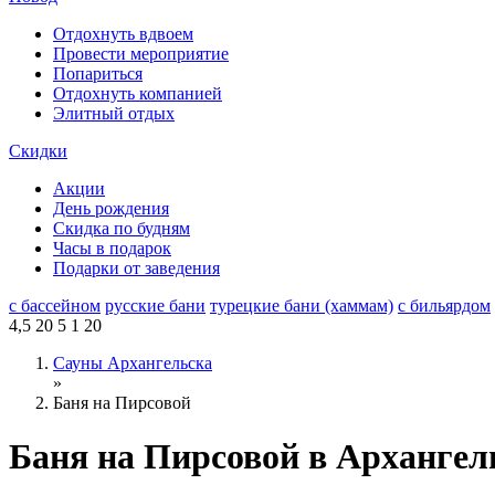
Отдохнуть вдвоем
Провести мероприятие
Попариться
Отдохнуть компанией
Элитный отдых
Скидки
Акции
День рождения
Скидка по будням
Часы в подарок
Подарки от заведения
с бассейном
русские бани
турецкие бани (хаммам)
с бильярдом
4,5
20
5
1
20
Сауны Архангельска
»
Баня на Пирсовой
Баня на Пирсовой в Архангел