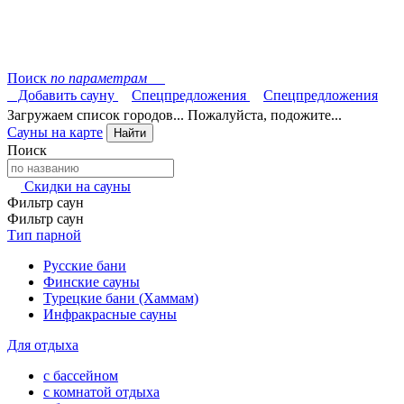
Поиск
по параметрам
Добавить сауну
Спецпредложения
Спецпредложения
Загружаем список городов... Пожалуйста, подожите...
Сауны на карте
Найти
Поиск
Скидки на сауны
Фильтр саун
Фильтр саун
Тип парной
Русские бани
Финские сауны
Турецкие бани (Хаммам)
Инфракрасные сауны
Для отдыха
с бассейном
с комнатой отдыха