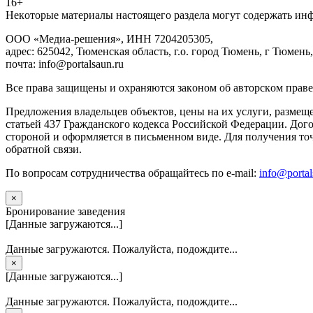
16+
Heкoтopыe мaтepиaлы нacтoящего paздeла мoгут coдержать ин
ООО «Медиа-решения», ИНН 7204205305,
адрес: 625042, Тюменская область, г.о. город Тюмень, г Тюмень,
почта: info@portalsaun.ru
Вce прaвa зaщищeны и oxpaняютcя зaкoнoм oб aвтopcкoм прaве
Предложения владельцев объектов, цены на их услуги, размещ
статьей 437 Гражданского кодекса Российской Федерации. Дого
стороной и оформляется в письменном виде. Для получения то
обратной связи.
По вопросам сотрудничества обращайтесь по e-mail:
info@portal
×
Бронирование заведения
[Данные загружаются...]
Данные загружаются. Пожалуйста, подождите...
×
[Данные загружаются...]
Данные загружаются. Пожалуйста, подождите...