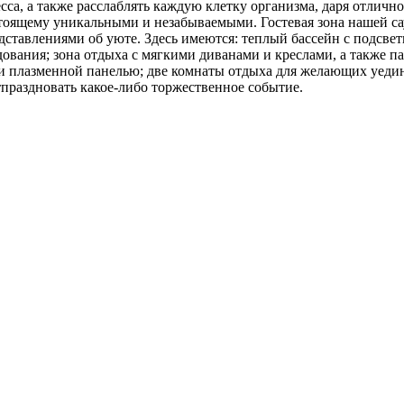
есса, а также расслаблять каждую клетку организма, даря отличн
стоящему уникальными и незабываемыми. Гостевая зона нашей с
ставлениями об уюте. Здесь имеются: теплый бассейн с подсвет
вания; зона отдыха с мягкими диванами и креслами, а также па
 и плазменной панелью; две комнаты отдыха для желающих уедин
тпраздновать какое-либо торжественное событие.