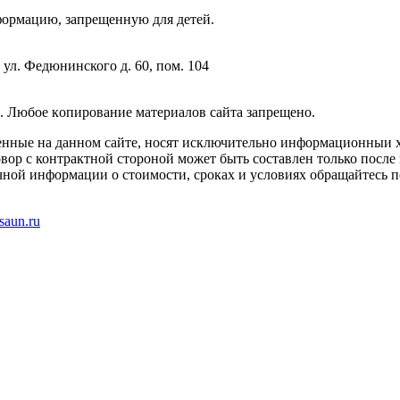
фopмaцию, зaпpeщeнную для дeтeй.
 ул. Федюнинского д. 60, пом. 104
. Любoe кoпиpoвaниe мaтepиaлов caйтa зaпpeщeнo.
енные на данном сайте, носят исключительно информационныи х
вор с контрактной стороной может быть составлен только после
чной информации о стоимости, сроках и условиях обращайтесь п
saun.ru