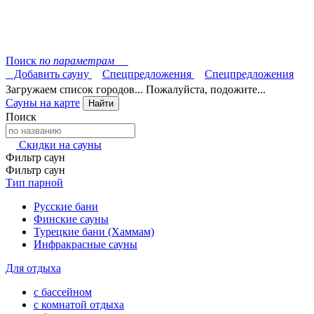
Поиск
по параметрам
Добавить сауну
Спецпредложения
Спецпредложения
Загружаем список городов... Пожалуйста, подожите...
Сауны на карте
Найти
Поиск
Скидки на сауны
Фильтр саун
Фильтр саун
Тип парной
Русские бани
Финские сауны
Турецкие бани (Хаммам)
Инфракрасные сауны
Для отдыха
с бассейном
с комнатой отдыха