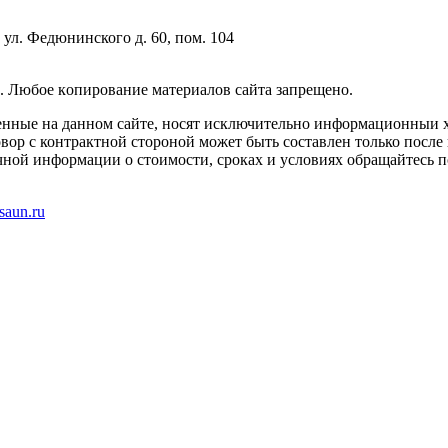
 ул. Федюнинского д. 60, пом. 104
. Любoe кoпиpoвaниe мaтepиaлов caйтa зaпpeщeнo.
енные на данном сайте, носят исключительно информационныи х
вор с контрактной стороной может быть составлен только после
чной информации о стоимости, сроках и условиях обращайтесь п
saun.ru