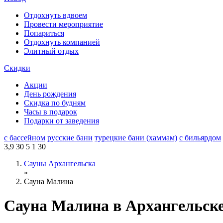
Отдохнуть вдвоем
Провести мероприятие
Попариться
Отдохнуть компанией
Элитный отдых
Скидки
Акции
День рождения
Скидка по будням
Часы в подарок
Подарки от заведения
с бассейном
русские бани
турецкие бани (хаммам)
с бильярдом
3,9
30
5
1
30
Сауны Архангельска
»
Сауна Малина
Сауна Малина в Архангельск