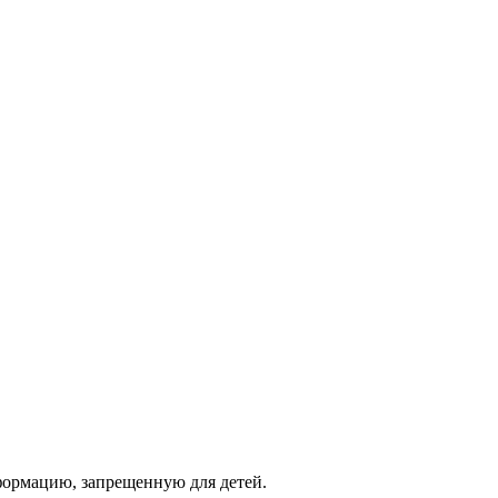
фopмaцию, зaпpeщeнную для дeтeй.