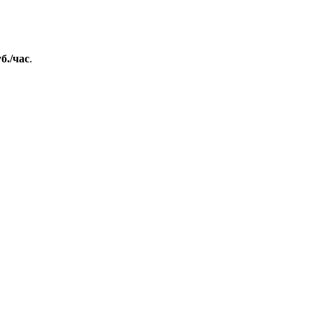
уб./час
.