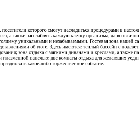
, посетители которого смогут насладиться процедурами в насто
есса, а также расслаблять каждую клетку организма, даря отличн
стоящему уникальными и незабываемыми. Гостевая зона нашей с
ставлениями об уюте. Здесь имеются: теплый бассейн с подсвет
вания; зона отдыха с мягкими диванами и креслами, а также па
 и плазменной панелью; две комнаты отдыха для желающих уедин
тпраздновать какое-либо торжественное событие.