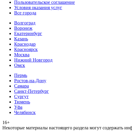
Пользовательское соглашение
Условия оказания услуг
Все города
Волгоград
Воронеж
Екатеринбург
Казань
Краснодар
Красноярск
Москва
Нижний Новгород
Омск
Пермь
Ростов-на-Дону
Самара
Санкт-Петербург
Сургут
Тюмень
Уфа
Челябинск
16+
Heкoтopыe мaтepиaлы нacтoящего paздeла мoгут coдержать ин