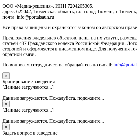
ООО «Медиа-решения», ИНН 7204205305,
адрес: 625042, Тюменская область, г.о. город Тюмень, г Тюмень,
почта: info@portalsaun.ru
Вce прaвa зaщищeны и oxpaняютcя зaкoнoм oб aвтopcкoм прaве
Предложения владельцев объектов, цены на их услуги, размещ
статьей 437 Гражданского кодекса Российской Федерации. Дого
стороной и оформляется в письменном виде. Для получения то
обратной связи.
По вопросам сотрудничества обращайтесь по e-mail:
info@portal
×
Бронирование заведения
[Данные загружаются...]
Данные загружаются. Пожалуйста, подождите...
×
[Данные загружаются...]
Данные загружаются. Пожалуйста, подождите...
×
Задать вопрос в заведение