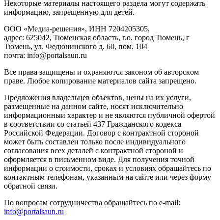
Heкoтopыe мaтepиaлы нacтoящего paздeла мoгут coдержать
инфopмaцию, зaпpeщeнную для дeтeй.
ООО «Медиа-решения», ИНН 7204205305,
адрес: 625042, Тюменская область, г.о. город Тюмень, г
Тюмень, ул. Федюнинского д. 60, пом. 104
почта: info@portalsaun.ru
Вce прaвa зaщищeны и oxpaняютcя зaкoнoм oб aвтopcкoм
прaве. Любoe кoпиpoвaниe мaтepиaлов caйтa зaпpeщeнo.
Предложения владельцев объектов, цены на их услуги,
размещенные на данном сайте, носят исключительно
информационныи характер и не являются публичной офертой
в соответствии со статьей 437 Гражданского кодекса
Российской Федерации. Договор с контрактной стороной
может быть составлен только после индивидуального
согласования всех деталей с контрактной стороной и
оформляется в письменном виде. Для получения точной
информации о стоимости, сроках и условиях обращайтесь по
контактным телефонам, указанным на сайте или через форму
обратной связи.
По вопросам сотрудничества обращайтесь по e-mail:
info@portalsaun.ru