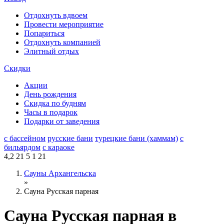
Отдохнуть вдвоем
Провести мероприятие
Попариться
Отдохнуть компанией
Элитный отдых
Скидки
Акции
День рождения
Скидка по будням
Часы в подарок
Подарки от заведения
с бассейном
русские бани
турецкие бани (хаммам)
с
бильярдом
с караоке
4,2
21
5
1
21
Сауны Архангельска
»
Сауна Русская парная
Сауна Русская парная в