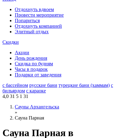
Отдохнуть вдвоем
Провести мероприятие
Попариться
Отдохнуть компанией
Элитный отдых
Скидки
Акции
День рождения
Скидка по будням
Часы в подарок
Подарки от заведения
с бассейном
русские бани
турецкие бани (хаммам)
с
бильярдом
с караоке
4,0
31
5
1
31
Сауны Архангельска
»
Сауна Парная
Сауна Парная в