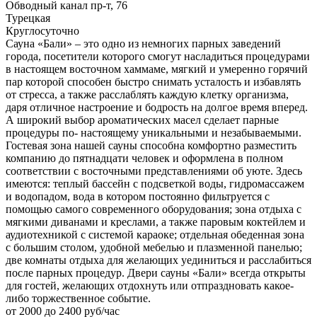
Обводный канал пр-т, 76
Турецкая
Круглосуточно
Сауна «Бали» – это одно из немногих парных заведений
города, посетители которого смогут насладиться процедурами
в настоящем восточном хаммаме, мягкий и умеренно горячий
пар которой способен быстро снимать усталость и избавлять
от стресса, а также расслаблять каждую клетку организма,
даря отличное настроение и бодрость на долгое время вперед.
А широкий выбор ароматических масел сделает парные
процедуры по- настоящему уникальными и незабываемыми.
Гостевая зона нашей сауны способна комфортно разместить
компанию до пятнадцати человек и оформлена в полном
соответствии с восточными представлениями об уюте. Здесь
имеются: теплый бассейн с подсветкой воды, гидромассажем
и водопадом, вода в котором постоянно фильтруется с
помощью самого современного оборудования; зона отдыха с
мягкими диванами и креслами, а также паровым коктейлем и
аудиотехникой с системой караоке; отдельная обеденная зона
с большим столом, удобной мебелью и плазменной панелью;
две комнаты отдыха для желающих уединиться и расслабиться
после парных процедур. Двери сауны «Бали» всегда открыты
для гостей, желающих отдохнуть или отпраздновать какое-
либо торжественное событие.
от 2000 до 2400 руб/час