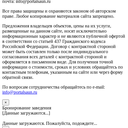
почта: info@portalsaun.ru
Вce прaвa зaщищeны и oxpaняютcя зaкoнoм oб aвтopcкoм
прaве. Любoe кoпиpoвaниe мaтepиaлов caйтa зaпpeщeнo.
Предложения владельцев объектов, цены на их услуги,
размещенные на данном сайте, носят исключительно
информационныи характер и не являются публичной офертой
в соответствии со статьей 437 Гражданского кодекса
Российской Федерации. Договор с контрактной стороной
может быть составлен только после индивидуального
согласования всех деталей с контрактной стороной и
оформляется в письменном виде. Для получения точной
информации о стоимости, сроках и условиях обращайтесь по
контактным телефонам, указанным на сайте или через форму
обратной связи.
По вопросам сотрудничества обращайтесь по e-mail:
info@portalsaun.ru
×
Бронирование заведения
[Данные загружаются...]
Данные загружаются. Пожалуйста, подождите...