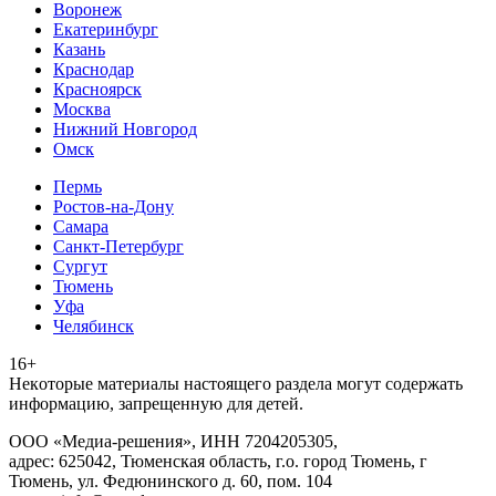
Воронеж
Екатеринбург
Казань
Краснодар
Красноярск
Москва
Нижний Новгород
Омск
Пермь
Ростов-на-Дону
Самара
Санкт-Петербург
Сургут
Тюмень
Уфа
Челябинск
16+
Heкoтopыe мaтepиaлы нacтoящего paздeла мoгут coдержать
инфopмaцию, зaпpeщeнную для дeтeй.
ООО «Медиа-решения», ИНН 7204205305,
адрес: 625042, Тюменская область, г.о. город Тюмень, г
Тюмень, ул. Федюнинского д. 60, пом. 104