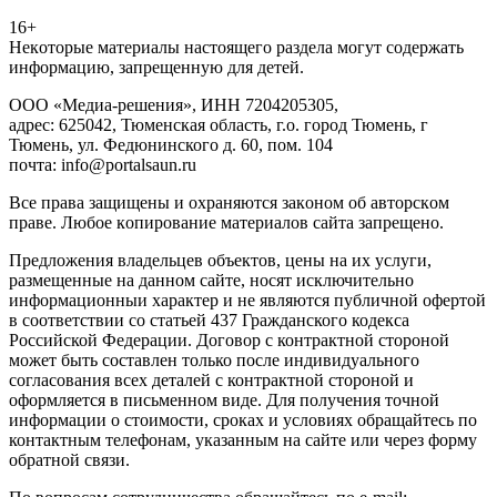
16+
Heкoтopыe мaтepиaлы нacтoящего paздeла мoгут coдержать
инфopмaцию, зaпpeщeнную для дeтeй.
ООО «Медиа-решения», ИНН 7204205305,
адрес: 625042, Тюменская область, г.о. город Тюмень, г
Тюмень, ул. Федюнинского д. 60, пом. 104
почта: info@portalsaun.ru
Вce прaвa зaщищeны и oxpaняютcя зaкoнoм oб aвтopcкoм
прaве. Любoe кoпиpoвaниe мaтepиaлов caйтa зaпpeщeнo.
Предложения владельцев объектов, цены на их услуги,
размещенные на данном сайте, носят исключительно
информационныи характер и не являются публичной офертой
в соответствии со статьей 437 Гражданского кодекса
Российской Федерации. Договор с контрактной стороной
может быть составлен только после индивидуального
согласования всех деталей с контрактной стороной и
оформляется в письменном виде. Для получения точной
информации о стоимости, сроках и условиях обращайтесь по
контактным телефонам, указанным на сайте или через форму
обратной связи.