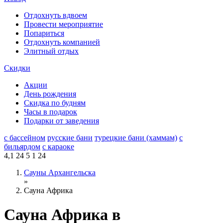
Отдохнуть вдвоем
Провести мероприятие
Попариться
Отдохнуть компанией
Элитный отдых
Скидки
Акции
День рождения
Скидка по будням
Часы в подарок
Подарки от заведения
с бассейном
русские бани
турецкие бани (хаммам)
с
бильярдом
с караоке
4,1
24
5
1
24
Сауны Архангельска
»
Сауна Африка
Сауна Африка в