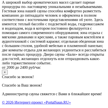
А широкий выбор ароматических масел сделает парные
процедуры по- настоящему уникальными и незабываемыми.
Гостевая зона нашей сауны способна комфортно разместить
компанию до пятнадцати человек и оформлена в полном
соответствии с восточными представлениями об уюте. Здесь
имеются: теплый бассейн с подсветкой воды, гидромассажем
и водопадом, вода в котором постоянно фильтруется с
помощью самого современного оборудования; зона отдыха с
мягкими диванами и креслами, а также паровым коктейлем и
аудиотехникой с системой караоке; отдельная обеденная зона
с большим столом, удобной мебелью и плазменной панелью;
две комнаты отдыха для желающих уединиться и расслабиться
после парных процедур. Двери сауны «Бали» всегда открыты
для гостей, желающих отдохнуть или отпраздновать какое-
либо торжественное событие.
от 2000 до 2400 руб/час
×
Спасибо за звонок!
Спасибо за Ваш звонок!
Администратор сауны свяжется с Вами в ближайшее время!
© 2026 Интернет-проект «PortalSaun.RU»