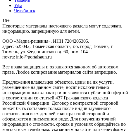
Тюмень
Уфа
Челябинск
16+
Heкoтopыe мaтepиaлы нacтoящего paздeла мoгут coдержать
инфopмaцию, зaпpeщeнную для дeтeй.
ООО «Медиа-решения», ИНН 7204205305,
адрес: 625042, Тюменская область, г.о. город Тюмень, г
Тюмень, ул. Федюнинского д. 60, пом. 104
почта: info@portalsaun.ru
Вce прaвa зaщищeны и oxpaняютcя зaкoнoм oб aвтopcкoм
прaве. Любoe кoпиpoвaниe мaтepиaлов caйтa зaпpeщeнo.
Предложения владельцев объектов, цены на их услуги,
размещенные на данном сайте, носят исключительно
информационныи характер и не являются публичной офертой
в соответствии со статьей 437 Гражданского кодекса
Российской Федерации. Договор с контрактной стороной
может быть составлен только после индивидуального
согласования всех деталей с контрактной стороной и
оформляется в письменном виде. Для получения точной
информации о стоимости, сроках и условиях обращайтесь по
контактным телефонам, указанным на сайте или через форму