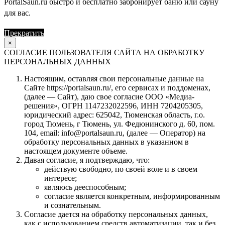
PortalSaun.ru быстро и бесплатно забронирует баню или сауну
для вас.
Прекратить
Продолжить
×
СОГЛАСИЕ ПОЛЬЗОВАТЕЛЯ САЙТА НА ОБРАБОТКУ
ПЕРСОНАЛЬНЫХ ДАННЫХ
Настоящим, оставляя свои персональные данные на
Сайте https://portalsaun.ru/, его сервисах и поддоменах,
(далее — Сайт), даю свое согласие ООО «Медиа-
решения», ОГРН 1147232022596, ИНН 7204205305,
юридический адрес: 625042, Тюменская область, г.о.
город Тюмень, г Тюмень, ул. Федюнинского д. 60, пом.
104, email: info@portalsaun.ru, (далее — Оператор) на
обработку персональных данных в указанном в
настоящем документе объеме.
Давая согласие, я подтверждаю, что:
действую свободно, по своей воле и в своем
интересе;
являюсь дееспособным;
согласие является конкретным, информированным
и сознательным.
Согласие дается на обработку персональных данных,
как с использованием средств автоматизации, так и без