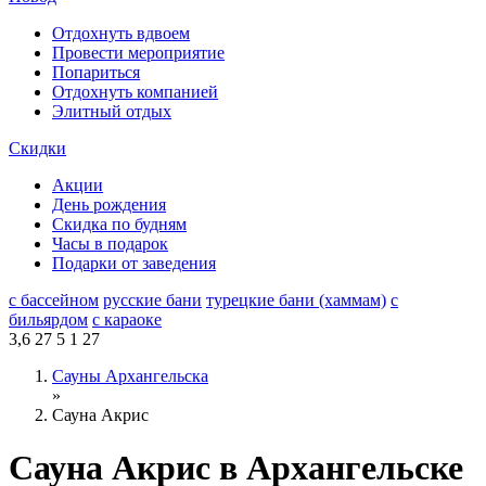
Отдохнуть вдвоем
Провести мероприятие
Попариться
Отдохнуть компанией
Элитный отдых
Скидки
Акции
День рождения
Скидка по будням
Часы в подарок
Подарки от заведения
с бассейном
русские бани
турецкие бани (хаммам)
с
бильярдом
с караоке
3,6
27
5
1
27
Сауны Архангельска
»
Сауна Акрис
Сауна Акрис в Архангельске