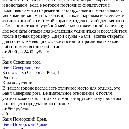
и водопадом, вода в котором постоянно фильтруется с
помощью самого современного оборудования; зона отдыха с
мягкими диванами и креслами, а также паровым коктейлем и
аудиотехникой с системой караоке; отдельная обеденная зона
с большим столом, удобной мебелью и плазменной панелью;
две комнаты отдыха для желающих уединиться и расслабиться
после парных процедур. Двери сауны «Бали» всегда открыты
для гостей, желающих отдохнуть или отпраздновать какое-
либо торжественное событие.
от 2000 до 2400 руб/час
4,1
Баня Северная роза
Баня Северная роза
База отдыха Северная Роза, 1
Русская
Круглосуточно
В нашем городе всегда есть отличное место для отдыха, это
Баня Северная роза. Внимательное отношение к гостям,
уютная комната для отдыха и многое другое станут залогом
настоящего продуктивного отдыха.
от 860 руб/час
4,0
Баня Поморский Домъ
Баня Поморский Домъ