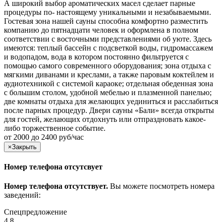
А широкий выбор ароматических масел сделает парные
процедуры по- настоящему уникальными и незабываемыми.
Гостевая зона нашей сауны способна комфортно разместить
компанию до пятнадцати человек и оформлена в полном
соответствии с восточными представлениями об уюте. Здесь
имеются: теплый бассейн с подсветкой воды, гидромассажем
и водопадом, вода в котором постоянно фильтруется с
помощью самого современного оборудования; зона отдыха с
мягкими диванами и креслами, а также паровым коктейлем и
аудиотехникой с системой караоке; отдельная обеденная зона
с большим столом, удобной мебелью и плазменной панелью;
две комнаты отдыха для желающих уединиться и расслабиться
после парных процедур. Двери сауны «Бали» всегда открыты
для гостей, желающих отдохнуть или отпраздновать какое-
либо торжественное событие.
от 2000 до 2400 руб/час
×
Закрыть
Номер телефона отсутсвует
Номер телефона отсутствует.
Вы можете посмотреть номера
заведений:
Спецпредложение
4,8