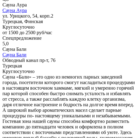
Сауна Аура
Сауна Аура
ул. Урицкого, 54, корп.2
Турецкая, Финская
Круглосуточно
от 1500 до 2500 руб/час
Спецпредложение
5,0
Сауна Бали
Сауна Бали
Обводный канал пр-т, 76
Турецкая
Круглосуточно
Сауна «Бали» – это одно из немногих парных заведений
города, посетители которого смогут насладиться процедурами
в настоящем восточном хаммаме, мягкий и умеренно горячий
пар которой способен быстро снимать усталость и избавлять
от стресса, а также расслаблять каждую клетку организма,
даря отличное настроение и бодрость на долгое время вперед.
А широкий выбор ароматических масел сделает парные
процедуры по- настоящему уникальными и незабываемыми.
Гостевая зона нашей сауны способна комфортно разместить
компанию до пятнадцати человек и оформлена в полном
соответствии с восточными представлениями об уюте. Здесь
имеются: теплый бассейн с подсветкой воды, гидромассажем