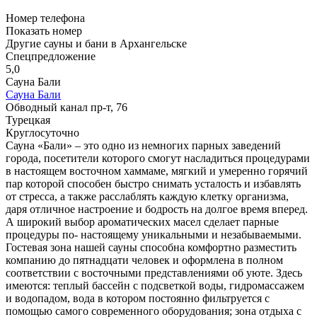
Номер телефона
Показать номер
Другие сауны и бани в Архангельске
Спецпредложение
5,0
Сауна Бали
Сауна Бали
Обводный канал пр-т, 76
Турецкая
Круглосуточно
Сауна «Бали» – это одно из немногих парных заведений
города, посетители которого смогут насладиться процедурами
в настоящем восточном хаммаме, мягкий и умеренно горячий
пар которой способен быстро снимать усталость и избавлять
от стресса, а также расслаблять каждую клетку организма,
даря отличное настроение и бодрость на долгое время вперед.
А широкий выбор ароматических масел сделает парные
процедуры по- настоящему уникальными и незабываемыми.
Гостевая зона нашей сауны способна комфортно разместить
компанию до пятнадцати человек и оформлена в полном
соответствии с восточными представлениями об уюте. Здесь
имеются: теплый бассейн с подсветкой воды, гидромассажем
и водопадом, вода в котором постоянно фильтруется с
помощью самого современного оборудования; зона отдыха с