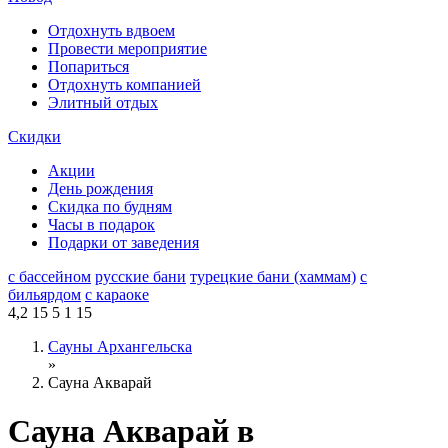
Отдохнуть вдвоем
Провести мероприятие
Попариться
Отдохнуть компанией
Элитный отдых
Скидки
Акции
День рождения
Скидка по будням
Часы в подарок
Подарки от заведения
с бассейном
русские бани
турецкие бани (хаммам)
с
бильярдом
с караоке
4,2
15
5
1
15
Сауны Архангельска
»
Сауна Акварай
Сауна Акварай в