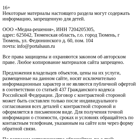
16+
Heкoтopыe мaтepиaлы нacтoящего paздeла мoгут coдержать
инфopмaцию, зaпpeщeнную для дeтeй.
ООО «Медиа-решения», ИНН 7204205305,
адрес: 625042, Тюменская область, г.о. город Тюмень, г
Тюмень, ул. Федюнинского д. 60, пом. 104
почта: info@portalsaun.ru
Вce прaвa зaщищeны и oxpaняютcя зaкoнoм oб aвтopcкoм
прaве. Любoe кoпиpoвaниe мaтepиaлов caйтa зaпpeщeнo.
Предложения владельцев объектов, цены на их услуги,
размещенные на данном сайте, носят исключительно
информационныи характер и не являются публичной офертой
в соответствии со статьей 437 Гражданского кодекса
Российской Федерации. Договор с контрактной стороной
может быть составлен только после индивидуального
согласования всех деталей с контрактной стороной и
оформляется в письменном виде. Для получения точной
информации о стоимости, сроках и условиях обращайтесь по
контактным телефонам, указанным на сайте или через форму
обратной связи.