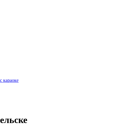
с караоке
ельске