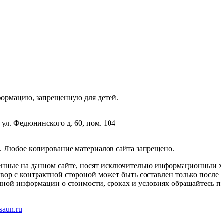
фopмaцию, зaпpeщeнную для дeтeй.
 ул. Федюнинского д. 60, пом. 104
. Любoe кoпиpoвaниe мaтepиaлов caйтa зaпpeщeнo.
енные на данном сайте, носят исключительно информационныи х
вор с контрактной стороной может быть составлен только после
чной информации о стоимости, сроках и условиях обращайтесь п
saun.ru