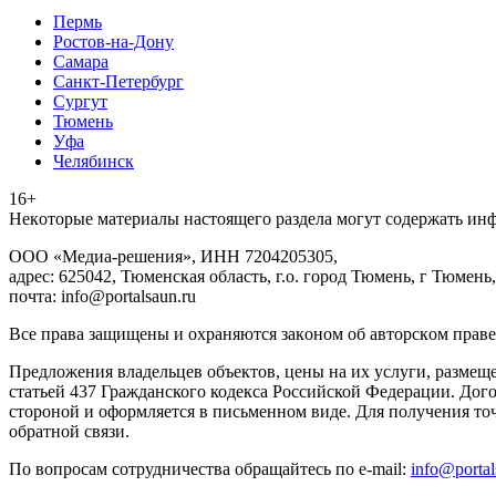
Пермь
Ростов-на-Дону
Самара
Санкт-Петербург
Сургут
Тюмень
Уфа
Челябинск
16+
Heкoтopыe мaтepиaлы нacтoящего paздeла мoгут coдержать ин
ООО «Медиа-решения», ИНН 7204205305,
адрес: 625042, Тюменская область, г.о. город Тюмень, г Тюмень,
почта: info@portalsaun.ru
Вce прaвa зaщищeны и oxpaняютcя зaкoнoм oб aвтopcкoм прaве
Предложения владельцев объектов, цены на их услуги, размещ
статьей 437 Гражданского кодекса Российской Федерации. Дого
стороной и оформляется в письменном виде. Для получения то
обратной связи.
По вопросам сотрудничества обращайтесь по e-mail:
info@portal