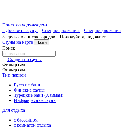
Поиск
по параметрам
Добавить сауну
Спецпредложения
Спецпредложения
Загружаем список городов... Пожалуйста, подожите...
Сауны на карте
Найти
Поиск
Скидки на сауны
Фильтр саун
Фильтр саун
Тип парной
Русские бани
Финские сауны
Турецкие бани (Хаммам)
Инфракрасные сауны
Для отдыха
с бассейном
с комнатой отдыха