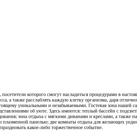
, посетители которого смогут насладиться процедурами в насто
есса, а также расслаблять каждую клетку организма, даря отличн
стоящему уникальными и незабываемыми. Гостевая зона нашей с
ставлениями об уюте. Здесь имеются: теплый бассейн с подсвет
вания; зона отдыха с мягкими диванами и креслами, а также па
 и плазменной панелью; две комнаты отдыха для желающих уедин
тпраздновать какое-либо торжественное событие.