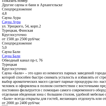
Показать номер
Другие сауны и бани в Архангельске
Спецпредложение
4,8
Сауна Аура
Сауна Аура
ул. Урицкого, 54, корп.2
Турецкая, Финская
Круглосуточно
от 1500 до 2500 руб/час
Спецпредложение
5,0
Сауна Бали
Сауна Бали
Обводный канал пр-т, 76
Турецкая
Круглосуточно
Сауна «Бали» – это одно из немногих парных заведений города
которой способен быстро снимать усталость и избавлять от стр
выбор ароматических масел сделает парные процедуры по- на
человек и оформлена в полном соответствии с восточными пред
постоянно фильтруется с помощью самого современного оборудо
отдельная обеденная зона с большим столом, удобной мебелью
«Бали» всегда открыты для гостей, желающих отдохнуть или о
от 2000 до 2400 руб/час