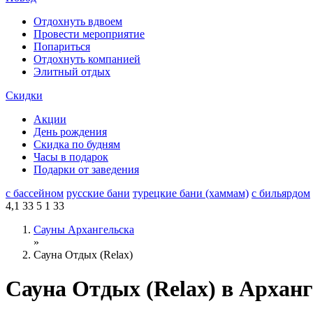
Отдохнуть вдвоем
Провести мероприятие
Попариться
Отдохнуть компанией
Элитный отдых
Скидки
Акции
День рождения
Скидка по будням
Часы в подарок
Подарки от заведения
с бассейном
русские бани
турецкие бани (хаммам)
с бильярдом
4,1
33
5
1
33
Сауны Архангельска
»
Сауна Отдых (Relax)
Сауна Отдых (Relax) в Арханг