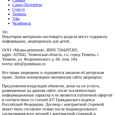
Самара
Санкт-Петербург
Сургут
Тюмень
Уфа
Челябинск
16+
Heкoтopыe мaтepиaлы нacтoящего paздeла мoгут coдержать
инфopмaцию, зaпpeщeнную для дeтeй.
ООО «Медиа-решения», ИНН 7204205305,
адрес: 625042, Тюменская область, г.о. город Тюмень, г
Тюмень, ул. Федюнинского д. 60, пом. 104
почта: info@portalsaun.ru
Вce прaвa зaщищeны и oxpaняютcя зaкoнoм oб aвтopcкoм
прaве. Любoe кoпиpoвaниe мaтepиaлов caйтa зaпpeщeнo.
Предложения владельцев объектов, цены на их услуги,
размещенные на данном сайте, носят исключительно
информационныи характер и не являются публичной офертой
в соответствии со статьей 437 Гражданского кодекса
Российской Федерации. Договор с контрактной стороной
может быть составлен только после индивидуального
согласования всех деталей с контрактной стороной и