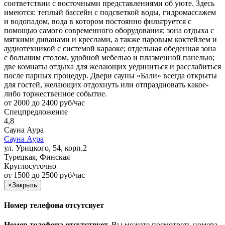
соответствии с восточными представлениями об уюте. Здесь
имеются: теплый бассейн с подсветкой воды, гидромассажем
и водопадом, вода в котором постоянно фильтруется с
помощью самого современного оборудования; зона отдыха с
мягкими диванами и креслами, а также паровым коктейлем и
аудиотехникой с системой караоке; отдельная обеденная зона
с большим столом, удобной мебелью и плазменной панелью;
две комнаты отдыха для желающих уединиться и расслабиться
после парных процедур. Двери сауны «Бали» всегда открыты
для гостей, желающих отдохнуть или отпраздновать какое-
либо торжественное событие.
от 2000 до 2400 руб/час
Спецпредложение
4,8
Сауна Аура
Сауна Аура
ул. Урицкого, 54, корп.2
Турецкая, Финская
Круглосуточно
от 1500 до 2500 руб/час
×
Закрыть
Номер телефона отсутсвует
Номер телефона отсутствует.
Вы можете посмотреть номера