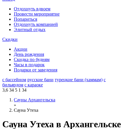
Отдохнуть вдвоем
Провести мероприятие
Попариться
Отдохнуть компанией
Элитный отдых
Скидки
Акции
День рождения
Скидка по будням
Часы в подарок
Подарки от заведения
с бассейном
русские бани
турецкие бани (хаммам)
с
бильярдом
с караоке
3,6
34
5
1
34
Сауны Архангельска
»
Сауна Утеха
Сауна Утеха в Архангельске