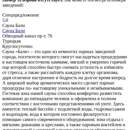
заведений:
Спецпредложение
5,0
Сауна Бали
Сауна Бали
Обводный канал пр-т, 76
Турецкая
Круглосуточно
Сауна «Бали» – это одно из немногих парных заведений
города, посетители которого смогут насладиться процедурами
в настоящем восточном хаммаме, мягкий и умеренно горячий
пар которой способен быстро снимать усталость и избавлять
от стресса, а также расслаблять каждую клетку организма,
даря отличное настроение и бодрость на долгое время вперед.
А широкий выбор ароматических масел сделает парные
процедуры по- настоящему уникальными и незабываемыми.
Гостевая зона нашей сауны способна комфортно разместить
компанию до пятнадцати человек и оформлена в полном
соответствии с восточными представлениями об уюте. Здесь
имеются: теплый бассейн с подсветкой воды, гидромассажем
и водопадом, вода в котором постоянно фильтруется с
помощью самого современного оборудования; зона отдыха с
мягкими диванами и креслами, а также паровым коктейлем и
аудиотехникой с системой караоке; отдельная обеденная зона