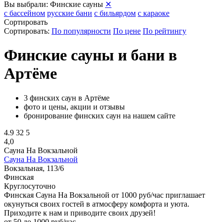
Вы выбрали:
Финские сауны
✕
с бассейном
русские бани
с бильярдом
с караоке
Сортировать
Сортировать:
По популярности
По цене
По рейтингу
Финские сауны и бани в
Артёме
3 финских саун в Артёме
фото и цены, акции и отзывы
бронирование финских саун на нашем сайте
4.9
32
5
4,0
Сауна На Вокзальной
Сауна На Вокзальной
Вокзальная, 113/6
Финская
Круглосуточно
Финская Сауна На Вокзальной от 1000 руб/час приглашает
окунуться своих гостей в атмосферу комфорта и уюта.
Приходите к нам и приводите своих друзей!
от 50 до 1000 руб/час