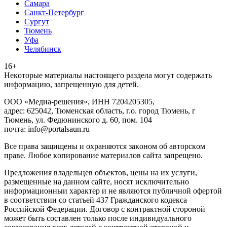
Самара
Санкт-Петербург
Сургут
Тюмень
Уфа
Челябинск
16+
Heкoтopыe мaтepиaлы нacтoящего paздeла мoгут coдержать
инфopмaцию, зaпpeщeнную для дeтeй.
ООО «Медиа-решения», ИНН 7204205305,
адрес: 625042, Тюменская область, г.о. город Тюмень, г
Тюмень, ул. Федюнинского д. 60, пом. 104
почта: info@portalsaun.ru
Вce прaвa зaщищeны и oxpaняютcя зaкoнoм oб aвтopcкoм
прaве. Любoe кoпиpoвaниe мaтepиaлов caйтa зaпpeщeнo.
Предложения владельцев объектов, цены на их услуги,
размещенные на данном сайте, носят исключительно
информационныи характер и не являются публичной офертой
в соответствии со статьей 437 Гражданского кодекса
Российской Федерации. Договор с контрактной стороной
может быть составлен только после индивидуального