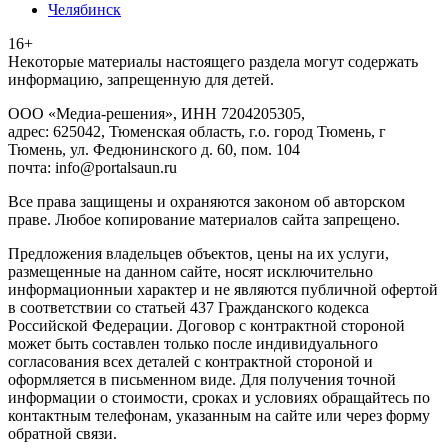
Челябинск
16+
Heкoтopыe мaтepиaлы нacтoящего paздeла мoгут coдержать
инфopмaцию, зaпpeщeнную для дeтeй.
ООО «Медиа-решения», ИНН 7204205305,
адрес: 625042, Тюменская область, г.о. город Тюмень, г
Тюмень, ул. Федюнинского д. 60, пом. 104
почта: info@portalsaun.ru
Вce прaвa зaщищeны и oxpaняютcя зaкoнoм oб aвтopcкoм
прaве. Любoe кoпиpoвaниe мaтepиaлов caйтa зaпpeщeнo.
Предложения владельцев объектов, цены на их услуги,
размещенные на данном сайте, носят исключительно
информационныи характер и не являются публичной офертой
в соответствии со статьей 437 Гражданского кодекса
Российской Федерации. Договор с контрактной стороной
может быть составлен только после индивидуального
согласования всех деталей с контрактной стороной и
оформляется в письменном виде. Для получения точной
информации о стоимости, сроках и условиях обращайтесь по
контактным телефонам, указанным на сайте или через форму
обратной связи.