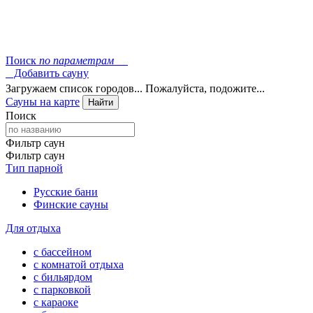
Поиск
по параметрам
Добавить сауну
Загружаем список городов... Пожалуйста, подожите...
Сауны на карте
Найти
Поиск
Фильтр саун
Фильтр саун
Тип парной
Русские бани
Финские сауны
Для отдыха
с бассейном
с комнатой отдыха
с бильярдом
с парковкой
с караоке