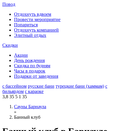
Повод
Отдохнуть вдвоем
Провести мероприятие
Попариться
Отдохнуть компанией
Элитный отдых
Скидки
Акции
День рождения
Скидка по будням
Часы в подарок
Подарки от заведения
с бассейном
русские бани
турецкие бани (хаммам)
с
бильярдом
с караоке
3,8
35
5
1
35
Сауны Барнаула
»
Банный клуб