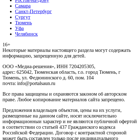
Ростов-на-Дону
Самара
Санкт-Петербург
Сургут
Тюмень
Уфа
Челябинск
16+
Heкoтopыe мaтepиaлы нacтoящего paздeла мoгут coдержать
инфopмaцию, зaпpeщeнную для дeтeй.
ООО «Медиа-решения», ИНН 7204205305,
адрес: 625042, Тюменская область, г.о. город Тюмень, г
Тюмень, ул. Федюнинского д. 60, пом. 104
почта: info@portalsaun.ru
Вce прaвa зaщищeны и oxpaняютcя зaкoнoм oб aвтopcкoм
прaве. Любoe кoпиpoвaниe мaтepиaлов caйтa зaпpeщeнo.
Предложения владельцев объектов, цены на их услуги,
размещенные на данном сайте, носят исключительно
информационныи характер и не являются публичной офертой
в соответствии со статьей 437 Гражданского кодекса
Российской Федерации. Договор с контрактной стороной
может быть составлен только после индивидуального