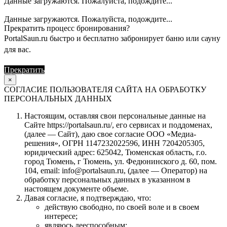
Данные загружаются. Пожалуйста, подождите...
Данные загружаются. Пожалуйста, подождите...
Прекратить процесс бронирования?
PortalSaun.ru быстро и бесплатно забронирует баню или сауну
для вас.
Прекратить
Продолжить
×
СОГЛАСИЕ ПОЛЬЗОВАТЕЛЯ САЙТА НА ОБРАБОТКУ
ПЕРСОНАЛЬНЫХ ДАННЫХ
Настоящим, оставляя свои персональные данные на
Сайте https://portalsaun.ru/, его сервисах и поддоменах,
(далее — Сайт), даю свое согласие ООО «Медиа-
решения», ОГРН 1147232022596, ИНН 7204205305,
юридический адрес: 625042, Тюменская область, г.о.
город Тюмень, г Тюмень, ул. Федюнинского д. 60, пом.
104, email: info@portalsaun.ru, (далее — Оператор) на
обработку персональных данных в указанном в
настоящем документе объеме.
Давая согласие, я подтверждаю, что:
действую свободно, по своей воле и в своем
интересе;
являюсь дееспособным;