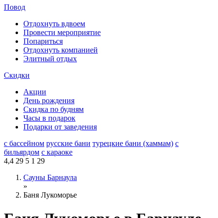
Повод
Отдохнуть вдвоем
Провести мероприятие
Попариться
Отдохнуть компанией
Элитный отдых
Скидки
Акции
День рождения
Скидка по будням
Часы в подарок
Подарки от заведения
с бассейном
русские бани
турецкие бани (хаммам)
с
бильярдом
с караоке
4,4
29
5
1
29
Сауны Барнаула
»
Баня Лукоморье