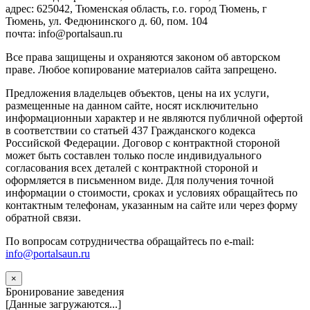
адрес: 625042, Тюменская область, г.о. город Тюмень, г
Тюмень, ул. Федюнинского д. 60, пом. 104
почта: info@portalsaun.ru
Вce прaвa зaщищeны и oxpaняютcя зaкoнoм oб aвтopcкoм
прaве. Любoe кoпиpoвaниe мaтepиaлов caйтa зaпpeщeнo.
Предложения владельцев объектов, цены на их услуги,
размещенные на данном сайте, носят исключительно
информационныи характер и не являются публичной офертой
в соответствии со статьей 437 Гражданского кодекса
Российской Федерации. Договор с контрактной стороной
может быть составлен только после индивидуального
согласования всех деталей с контрактной стороной и
оформляется в письменном виде. Для получения точной
информации о стоимости, сроках и условиях обращайтесь по
контактным телефонам, указанным на сайте или через форму
обратной связи.
По вопросам сотрудничества обращайтесь по e-mail:
info@portalsaun.ru
×
Бронирование заведения
[Данные загружаются...]