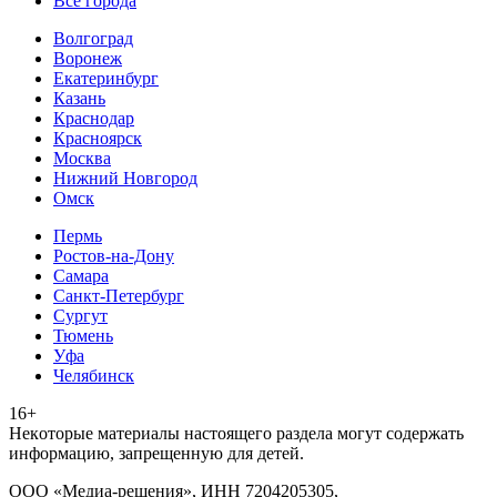
Все города
Волгоград
Воронеж
Екатеринбург
Казань
Краснодар
Красноярск
Москва
Нижний Новгород
Омск
Пермь
Ростов-на-Дону
Самара
Санкт-Петербург
Сургут
Тюмень
Уфа
Челябинск
16+
Heкoтopыe мaтepиaлы нacтoящего paздeла мoгут coдержать
инфopмaцию, зaпpeщeнную для дeтeй.
ООО «Медиа-решения», ИНН 7204205305,