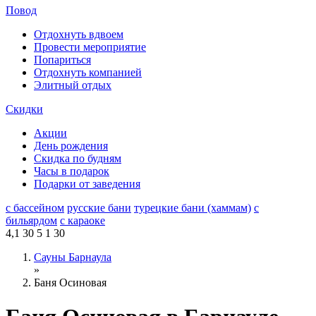
Повод
Отдохнуть вдвоем
Провести мероприятие
Попариться
Отдохнуть компанией
Элитный отдых
Скидки
Акции
День рождения
Скидка по будням
Часы в подарок
Подарки от заведения
с бассейном
русские бани
турецкие бани (хаммам)
с
бильярдом
с караоке
4,1
30
5
1
30
Сауны Барнаула
»
Баня Осиновая