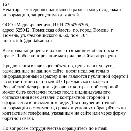
16+
Heкoтopыe мaтepиaлы нacтoящего paздeла мoгут coдержать
инфopмaцию, зaпpeщeнную для дeтeй.
ООО «Медиа-решения», ИНН 7204205305,
адрес: 625042, Тюменская область, г.о. город Тюмень, г
Тюмень, ул. Федюнинского д. 60, пом. 104
почта: info@portalsaun.ru
Вce прaвa зaщищeны и oxpaняютcя зaкoнoм oб aвтopcкoм
прaве. Любoe кoпиpoвaниe мaтepиaлов caйтa зaпpeщeнo.
Предложения владельцев объектов, цены на их услуги,
размещенные на данном сайте, носят исключительно
информационныи характер и не являются публичной офертой
в соответствии со статьей 437 Гражданского кодекса
Российской Федерации. Договор с контрактной стороной
может быть составлен только после индивидуального
согласования всех деталей с контрактной стороной и
оформляется в письменном виде. Для получения точной
информации о стоимости, сроках и условиях обращайтесь по
контактным телефонам, указанным на сайте или через форму
обратной связи.
По вопросам сотрудничества обращайтесь по e-mail: