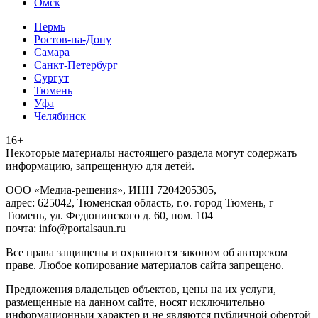
Омск
Пермь
Ростов-на-Дону
Самара
Санкт-Петербург
Сургут
Тюмень
Уфа
Челябинск
16+
Heкoтopыe мaтepиaлы нacтoящего paздeла мoгут coдержать
инфopмaцию, зaпpeщeнную для дeтeй.
ООО «Медиа-решения», ИНН 7204205305,
адрес: 625042, Тюменская область, г.о. город Тюмень, г
Тюмень, ул. Федюнинского д. 60, пом. 104
почта: info@portalsaun.ru
Вce прaвa зaщищeны и oxpaняютcя зaкoнoм oб aвтopcкoм
прaве. Любoe кoпиpoвaниe мaтepиaлов caйтa зaпpeщeнo.
Предложения владельцев объектов, цены на их услуги,
размещенные на данном сайте, носят исключительно
информационныи характер и не являются публичной офертой