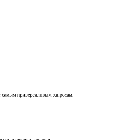
е самым привередливым запросам.
ыха, парковка, караоке.