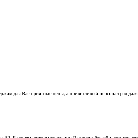
держим для Вас приятные цены, а приветливый персонал рад даж
, 52. В нашем уютном заведении Вас ждет: бассейн, комната отд