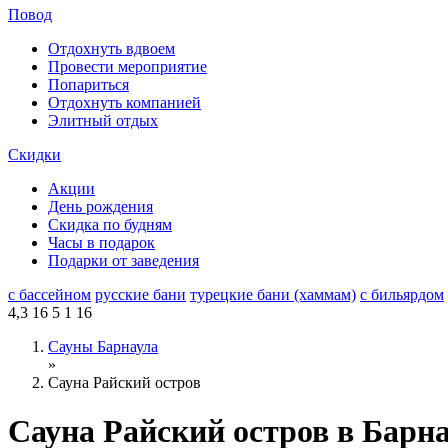
Повод
Отдохнуть вдвоем
Провести мероприятие
Попариться
Отдохнуть компанией
Элитный отдых
Скидки
Акции
День рождения
Скидка по будням
Часы в подарок
Подарки от заведения
с бассейном
русские бани
турецкие бани (хаммам)
с бильярдом
4,3
16
5
1
16
Сауны Барнаула
»
Сауна Райский остров
Сауна Райский остров в Барн